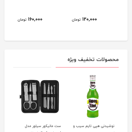
160,000
120,000
مان
تومان
تومان
محصولات تخفیف ویژه
نوشیدنی هپی تایم سیب و
ست مانیکور سیلور مدل
شامپ