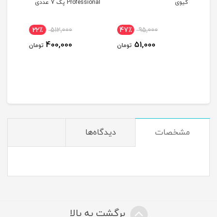
کیوی
Professional پک 7 عددی
ماگرو حجم 
22٪
512,000
47٪
95,000
15
400,000
51,000
ومان
تومان
تومان
مشخصات
دیدگاه‌ها
برگشت به بالا