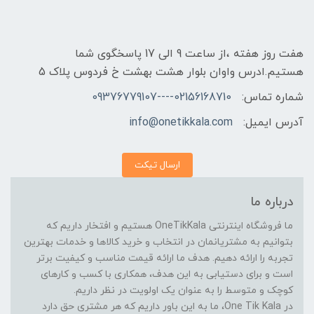
هفت روز هفته ،از ساعت 9 الی 17 پاسخگوی شما
هستیم.ادرس واوان بلوار هشت بهشت خ فردوس پلاک 5
شماره تماس:
02156168710----09376779107
آدرس ایمیل:
info@onetikkala.com
ارسال تیکت
درباره ما
ما فروشگاه اینترنتی OneTikKala هستیم و افتخار داریم که
بتوانیم به مشتریانمان در انتخاب و خرید کالاها و خدمات بهترین
تجربه را ارائه دهیم. هدف ما ارائه قیمت مناسب و کیفیت برتر
است و برای دستیابی به این هدف، همکاری با کسب و کارهای
کوچک و متوسط را به عنوان یک اولویت در نظر داریم.
در One Tik Kala، ما به این باور داریم که هر مشتری حق دارد