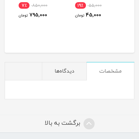
7٪
850,000
19٪
55,000
11٪
795,000
45,000
ومان
تومان
تومان
مشخصات
دیدگاه‌ها
برگشت به بالا