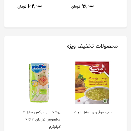
9
102,000
96,000
تومان
تومان
مان
محصولات تخفیف ویژه
سوپ مرغ و ورمیشل الیت
پوشک مولفیکس سایز ۲
آدام
مخصوص نوزادان ۳ تا ۶
و
کیلوگرم
 Case