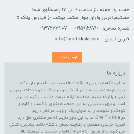
هفت روز هفته ،از ساعت 9 الی 17 پاسخگوی شما
هستیم.ادرس واوان بلوار هشت بهشت خ فردوس پلاک 5
شماره تماس:
02156168710----09376779107
آدرس ایمیل:
info@onetikkala.com
ارسال تیکت
درباره ما
ما فروشگاه اینترنتی OneTikKala هستیم و افتخار داریم که
بتوانیم به مشتریانمان در انتخاب و خرید کالاها و خدمات بهترین
تجربه را ارائه دهیم. هدف ما ارائه قیمت مناسب و کیفیت برتر
است و برای دستیابی به این هدف، همکاری با کسب و کارهای
کوچک و متوسط را به عنوان یک اولویت در نظر داریم.
در One Tik Kala، ما به این باور داریم که هر مشتری حق دارد
تجربه خریدی مطمئن و رضایت بخش داشته باشد. بنابراین، تلاش
می کنیم تا از طریق ارائه انواع کالاها و خدمات با کیفیت بالا،