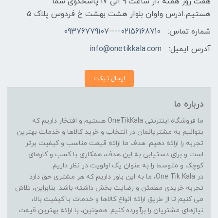
هفت روز هفته ،از ساعت 9 الی 17 پاسخگوی شما
هستیم.ادرس واوان بلوار هشت بهشت خ فردوس پلاک 5
شماره تماس:
02156168710----09376779107
آدرس ایمیل:
info@onetikkala.com
ارسال تیکت
درباره ما
ما فروشگاه اینترنتی OneTikKala هستیم و افتخار داریم که
بتوانیم به مشتریانمان در انتخاب و خرید کالاها و خدمات بهترین
تجربه را ارائه دهیم. هدف ما ارائه قیمت مناسب و کیفیت برتر
است و برای دستیابی به این هدف، همکاری با کسب و کارهای
کوچک و متوسط را به عنوان یک اولویت در نظر داریم.
در One Tik Kala، ما به این باور داریم که هر مشتری حق دارد
تجربه خریدی مطمئن و رضایت بخش داشته باشد. بنابراین، تلاش
می کنیم تا از طریق ارائه انواع کالاها و خدمات با کیفیت بالا،
نیازهای مشتریان را برآورده کنیم. همچنین، با ارائه بهترین قیمت