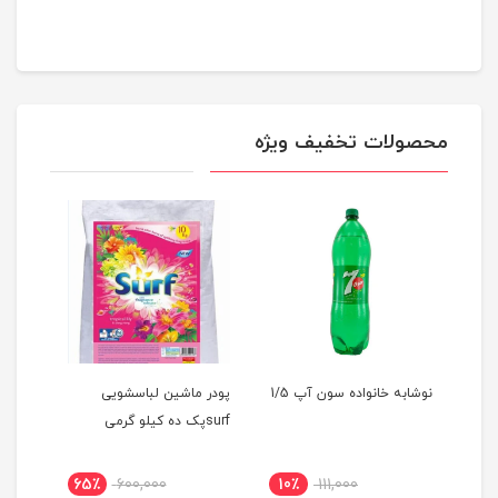
محصولات تخفیف ویژه
رنگ
نوشابه خانواده سون آپ 1/5
پودر ماشین لباسشویی
شکلات
surfپک ده کیلو گرمی
65٪
600,000
10٪
111,000
29