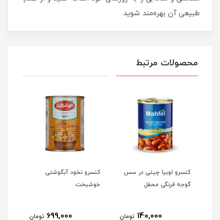
طبیعی آن بهره‌مند شوید.
محصولات مرتبط
صول
کنسرو لوبیا چیتی در سس
کنسرو نخود آبگوشتی
لپه 
گوجه فرنگی محفل
خوشبخت
699,000
140,000
مان
تومان
تومان