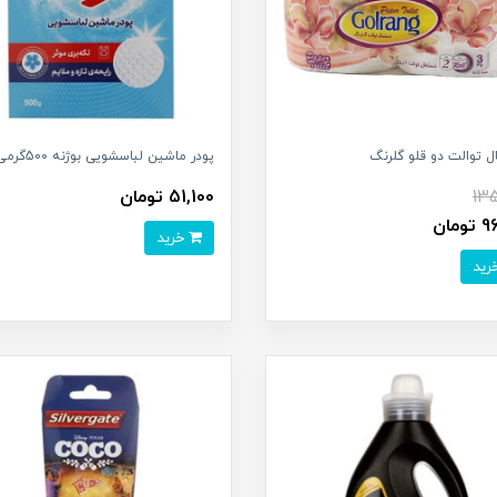
 توالت دو قلو گلرنگ
پودر ماشین لباسشویی بوژنه 500گرمی
13
51,100 تومان
مان
خرید