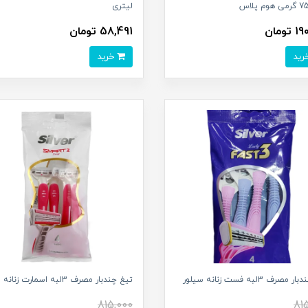
لیتری
تومان
58,491 تومان
خرید
صرف 3لبه فست زنانه سیلور
تیغ چندبار مصرف 3لبه اسمارت زنانه سیلور
815,000
81