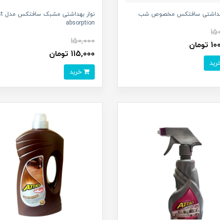
بهداشتی سافتکس مخصوص شب
نوار بهداش
absorption
15
150,000
تومان
115,000 تومان
خرید