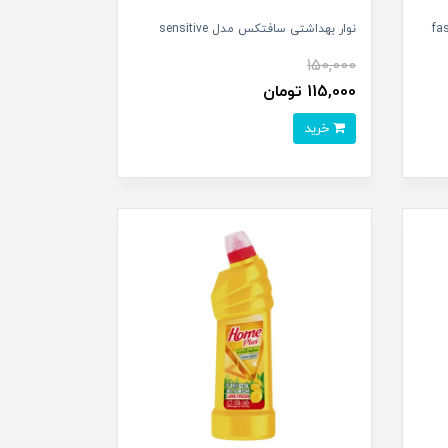
تی مشبک سافتکس مدل fast
نوار بهداشتی سافتکس مدل sensitive
150,000
115,000 تومان
خرید