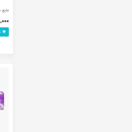
مایع 
338,000
خرید