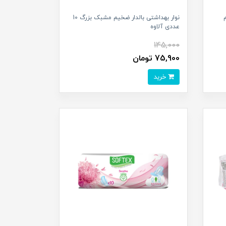
نوار بهداشتی بالدار ضخیم مشبک بزرگ 10
عددی آلاوه
145,000
75,900 تومان
خرید