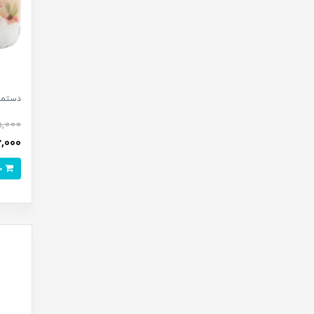
دستمال
5,000
96,000 تو
خرید