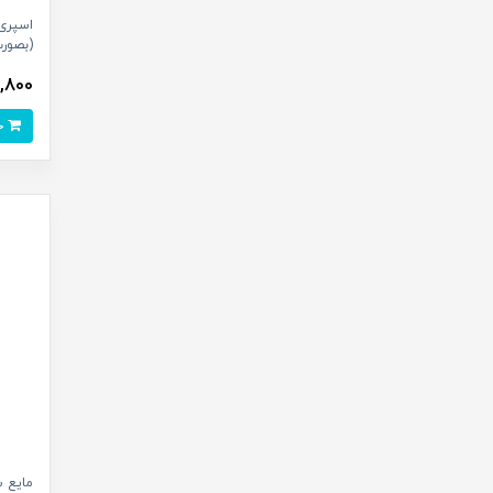
اسپری 
(بصور
163,800 
خرید
مایع س