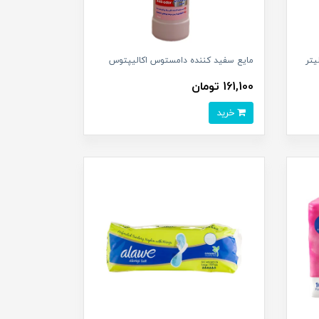
مایع سفید کننده دامستوس اکالیپتوس
161,100 تومان
خرید