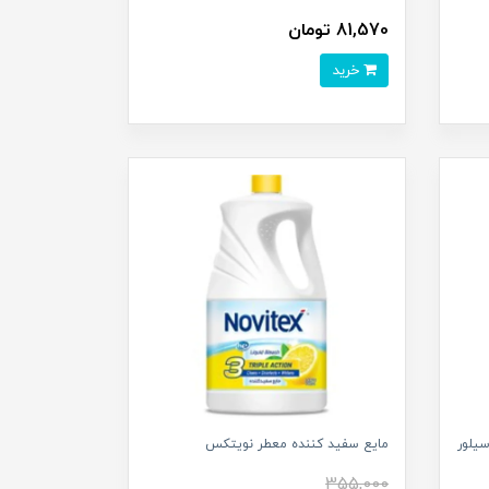
81,570 تومان
خرید
مایع سفید کننده معطر نویتکس
355,000