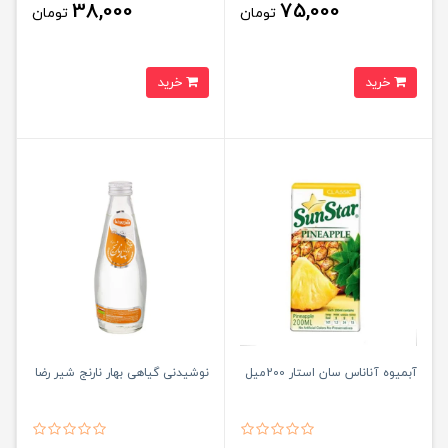
38,000
75,000
تومان
تومان
خرید
خرید
آبمیوه آناناس سان استار 200میل
نوشیدنی گیاهی بهار نارنج شیر رضا