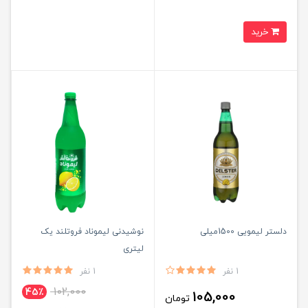
خرید
دلستر لیمویی 1500میلی
نوشیدنی لیموناد فروتلند یک
لیتری
1 نفر
1 نفر
102,000
45٪
105,000
تومان