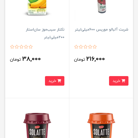
شربت آلبالو موریس ۶۰۰میلی‌لیتر
نکتار سیب‌موز سان‌استار
۲۰۰میلی‌لیتر
38,000
216,000
تومان
تومان
خرید
خرید