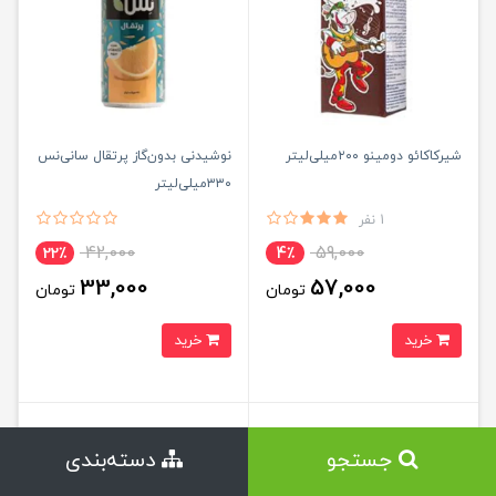
شیرکاکائو دومینو ۲۰۰میلی‌لیتر
نوشیدنی بدون‌گاز پرتقال سانی‌نس
۳۳۰میلی‌لیتر
1 نفر
42,000
59,000
22٪
4٪
33,000
57,000
تومان
تومان
خرید
خرید
جستجو
دسته‌بندی