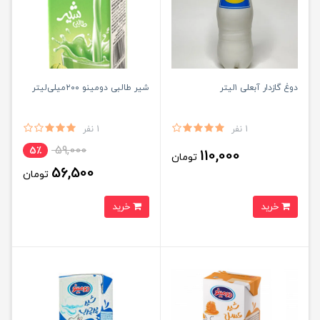
دوغ گاز‌دار آبعلی ۱لیتر
شیر طالبی دومینو ۲۰۰میلی‌لیتر
1 نفر
1 نفر
59,000
5٪
110,000
تومان
56,500
تومان
خرید
خرید