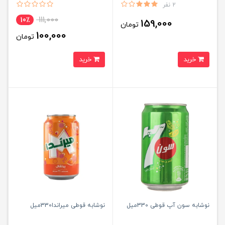
2 نفر
111,000
10٪
159,000
تومان
100,000
تومان
خرید
خرید
نوشابه سون آپ قوطی 330میل
نوشابه قوطی میراندا330میل