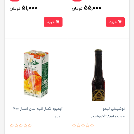
51,000
55,000
تومان
تومان
خرید
خرید
نوشیدنی لیمو
آبمیوه نکتار انبه سان استار 200
مجیدیه1288خورشیدی
میلی