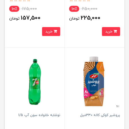
175,000
250,000
10٪
10٪
157,500
225,000
تومان
تومان
خرید
خرید
پروشیر کوکی کاله 330میل
نوشابه خانواده سون آپ 1/5