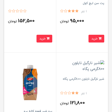
پت سن ایچ کول
1 نفر
152,500
95,000
تومان
تومان
خرید
خرید
شیر نارگیل نایلون 800گرمی پگاه
1 نفر
121,800
تومان
پرو شیر قهوه کاله پرو