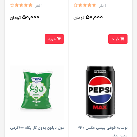
1 نفر
1 نفر
50,000
50,000
تومان
تومان
خرید
خرید
نوشابه قوطی پپسی مکس 330
دوغ نایلون بدون گاز پگاه 900گرمی
میلی لیتر