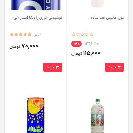
دوغ عالیس نعنا ساده
نوشیدنی انرژی زا ولکا استار آبی
1 نفر
131,250
13٪
70,000
تومان
115,000
تومان
خرید
خرید