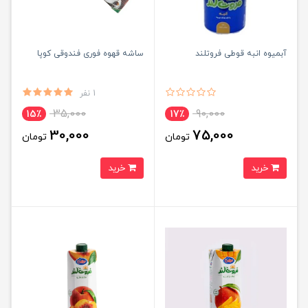
آبمیوه انبه قوطی فروتلند
ساشه قهوه فوری فندوقی کوپا
1 نفر
35,000
90,000
15٪
17٪
30,000
75,000
تومان
تومان
خرید
خرید