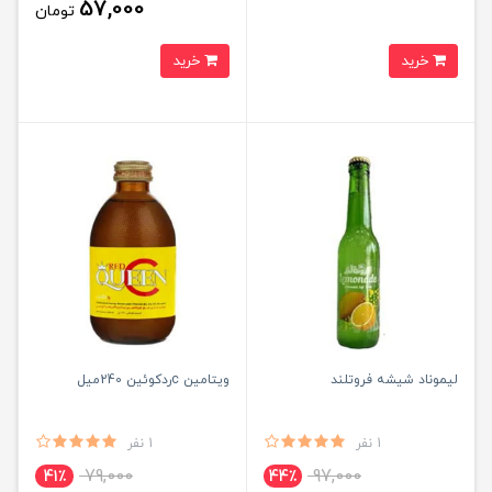
57,000
تومان
خرید
خرید
لیموناد شیشه فروتلند
ویتامین cردکوئین 240میل
1 نفر
1 نفر
79,000
97,000
41٪
44٪