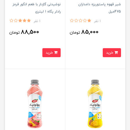
شیر قهوه پاستوریزه دامداران
نوشیدنی گازدار با طعم انگور قرمز
475میل
رادلر پگاه 1 لیتری
1 نفر
1 نفر
88,500
85,000
تومان
تومان
خرید
خرید