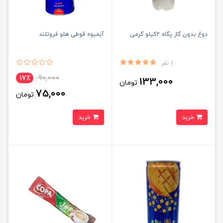
دوغ بدون گاز پگاه 2کیلو گرمی
آبمیوه قوطی هلو فروتلند
1 نفر
90,000
17٪
133,000
تومان
75,000
تومان
خرید
خرید