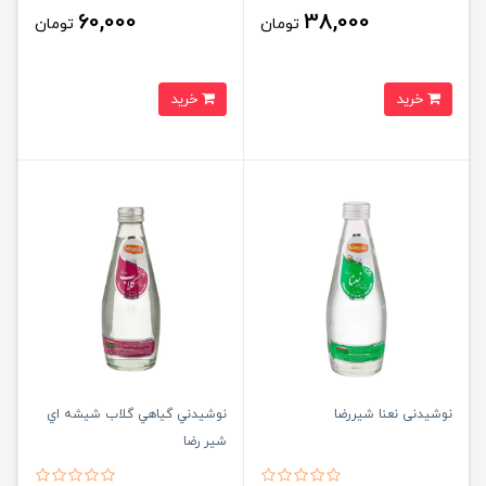
60,000
38,000
تومان
تومان
خرید
خرید
نوشیدنی نعنا شیررضا
نوشيدني گياهي گلاب شيشه اي
شير رضا