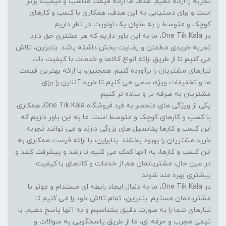
تجربه را ارائه دهیم. هدف ما ارائه قیمت مناسب و کیفیت برتر
است و برای دستیابی به این هدف، همکاری با کسب و کارهای
کوچک و متوسط را به عنوان یک اولویت در نظر داریم.
در One Tik Kala، ما به این باور داریم که هر مشتری حق دارد
تجربه خریدی مطمئن و رضایت بخش داشته باشد. بنابراین، تلاش
می کنیم تا از طریق ارائه انواع کالاها و خدمات با کیفیت بالا،
نیازهای مشتریان را برآورده کنیم. همچنین، با ارائه بهترین قیمت
ها و تخفیفات ویژه، سعی می کنیم تا خرید آنلاین را برای
مشتریان به صرفه تر و ساده تر کنیم.
یکی از ویژگی های منحصر به فرد فروشگاه One Tik Kala، همکاری
با کسب و کارهای کوچک و متوسط است. ما به این باور داریم که
این کسب و کارها پتانسیل های بزرگی دارند و می توانند تجربه
خرید مشتریان را بهبود بخشند. بنابراین، با ارائه فرصت همکاری به
این کسب و کارها، به آنها کمک می کنیم تا رشد و پیشرفت کنند و
در عین حال، مشتریانمان هم از خدمات و کالاهای با کیفیت
بیشتری بهره مند شوند.
در One Tik Kala، ما به دنبال ایجاد رابطه ای مستدام و موثر با
مشتریانمان هستیم. بنابراین، تمام تلاش خود را می کنیم تا
نیازهای شما را به صورت دقیق بشناسیم و به آنها پاسخ دهیم. با
تیمی مجرب و حرفه ای، ما از طریق پاسخگویی به سوالات و