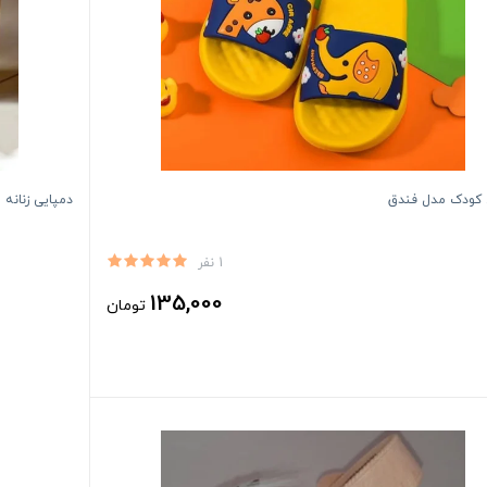
 کودک مدل فندق
دمپایی زنانه
1 نفر
135,000
تومان