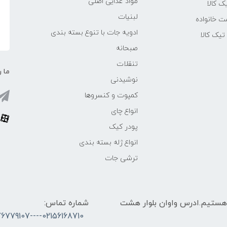
مواد غذایی اصلی
یک کالا
لبنیات
ت خانواده
ادویه جات با تنوع بسته بندی
یک کالا
صبحانه
تنقلات
ما ر
نوشیدنی
کمپوت و کنسروها
انواع چای
پودر کیک
انواع ژله بسته بندی
ترشی جات
 الی 17 پاسخگوی شما هستیم.ادرس واوان بلوار هشت
شماره تماس:
02156168710----09376779107