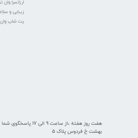
ارزانسرا وان ت
زیبایی و سلام
پت شاپ وان ت
هفت روز هفته ،از ساعت 9
بهشت خ فردوس پلاک 5