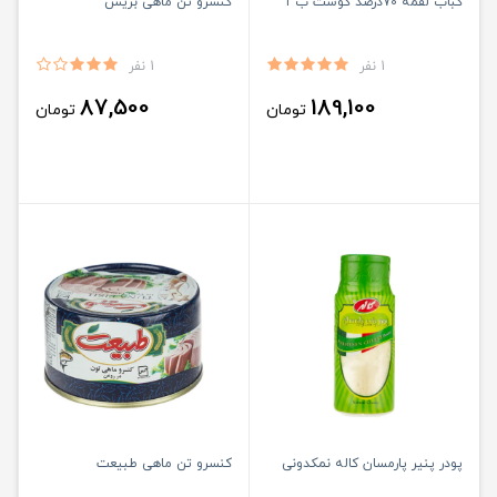
کباب لقمه 70درصد گوشت ب آ
کنسرو تن ماهی بریس
1 نفر
1 نفر
87,500
189,100
تومان
تومان
پودر پنیر پارمسان کاله نمکدونی
کنسرو تن ماهی طبیعت