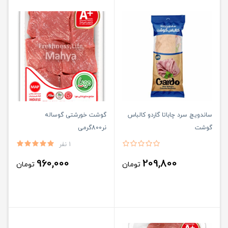
ساندویچ سرد چاباتا گاردو کالباس
گوشت خورشتی گوساله
گوشت
نر800گرمی
1 نفر
960,000
209,800
تومان
تومان