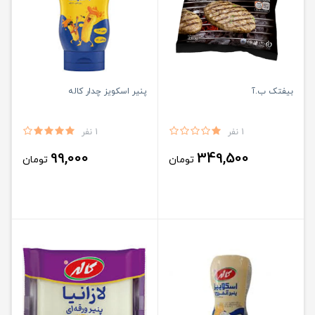
بیفتک ب.آ
پنیر اسکویز چدار کاله
1 نفر
1 نفر
99,000
349,500
تومان
تومان