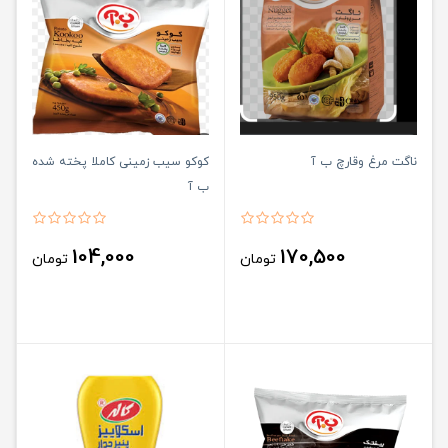
ناگت مرغ وقارچ ب آ
کوکو سیب زمینی کاملا پخته شده
ب آ
104,000
170,500
تومان
تومان