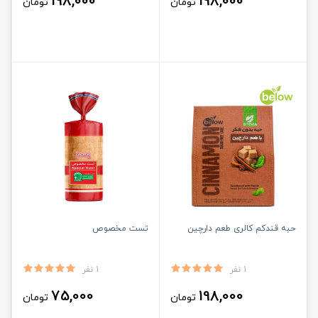
198,000
198,000
تومان
تومان
حبه قندکم کالری طعم دارچین
تست مخصوص
1 نفر
1 نفر
75,000
198,000
تومان
تومان