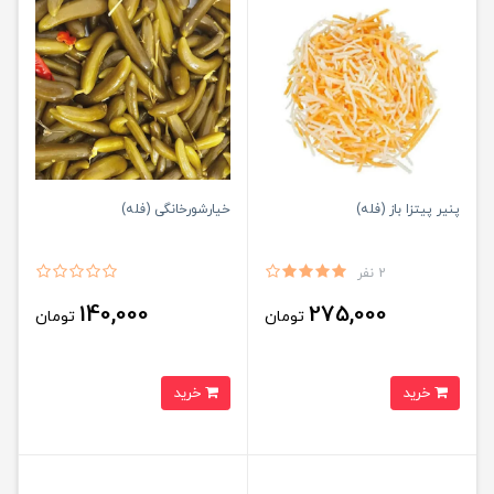
پنیر پیتزا باز (فله)
خیارشورخانگی (فله)
2 نفر
140,000
275,000
تومان
تومان
خرید
خرید