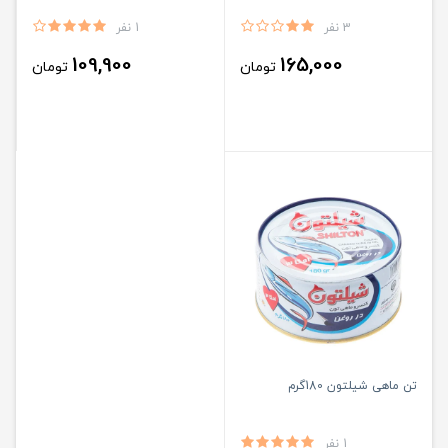
3 نفر
1 نفر
109,900
165,000
تومان
تومان
تن ماهی شیلتون 180گرم
1 نفر