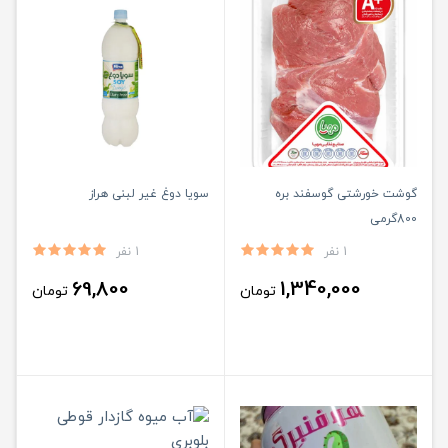
گوشت خورشتی گوسفند بره
سویا دوغ غیر لبنی هراز
800گرمی
1 نفر
1 نفر
69,800
1,340,000
تومان
تومان