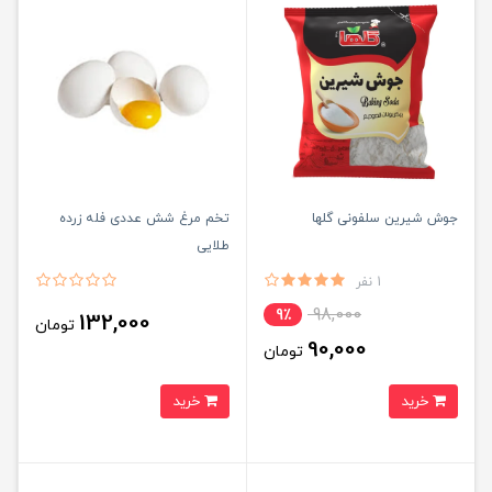
جوش شیرین سلفونی گلها
تخم مرغ شش عددی فله زرده
طلایی
1 نفر
98,000
9٪
132,000
تومان
90,000
تومان
خرید
خرید