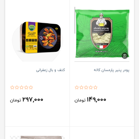
پودر پنیر پارمسان کاله
کتف و بال زعفرانی
297,000
149,000
تومان
تومان