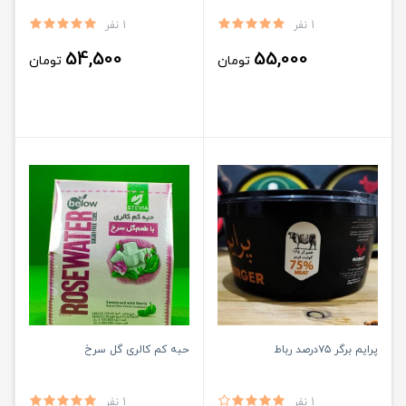
1 نفر
1 نفر
54,500
55,000
تومان
تومان
پرایم برگر ۷۵درصد رباط
حبه کم کالری گل سرخ
1 نفر
1 نفر