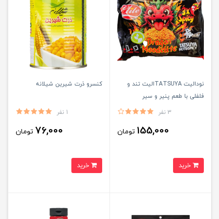
نودالیت TATSUYAالیت تند و
کنسرو ذرت شیرین شیلانه
فلفلی با طعم پنیر و سیر
3 نفر
1 نفر
76,000
155,000
تومان
تومان
خرید
خرید