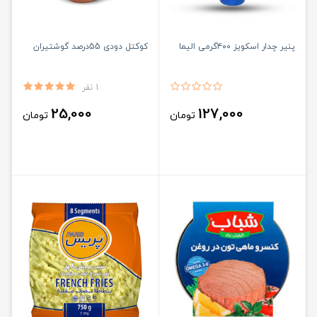
پنیر چدار اسکویز ۴۰۰گرمی الیما
کوکتل دودی 55درصد گوشتیران
1 نفر
25,000
127,000
تومان
تومان