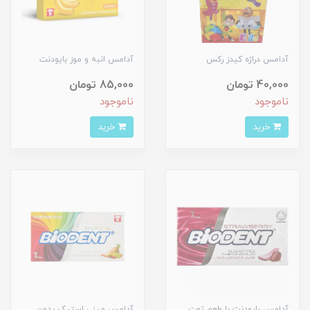
آدامس دراژه کیدز رکس
آدامس انبه و موز بایودنت
40,000 تومان
85,000 تومان
ناموجود
ناموجود
خرید
خرید
آدامس بایودنت با طعم توت
آدامس مینی استیک بدون