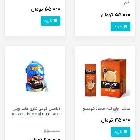
شکر
55,000 تومان
55,000 تومان
خرید
خرید
ساشه چای لته ماسالا فومنتو
آدامس قوطی فلزی هات ویلز
Hot Wheels Metal Gum Case
35,000 تومان
250,000
خرید
200,000 تومان