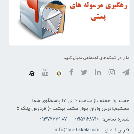
ما را در شبکه‌های اجتماعی دنبال کنید:
هفت روز هفته ،از ساعت 9 الی 17 پاسخگوی شما
هستیم.ادرس واوان بلوار هشت بهشت خ فردوس پلاک 5
شماره تماس:
02156168710----09376779107
آدرس ایمیل:
info@onetikkala.com