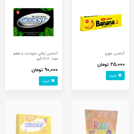
آدامس موزی
آدامس زغالی بایودنت با طعم
نعنا - 21.6 گرم
25,000 تومان
90,000 تومان
خرید
خرید