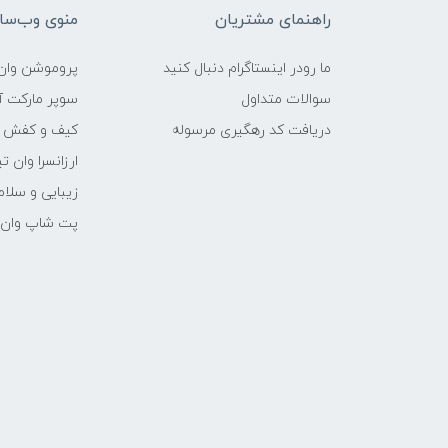
راهنمای مشتریان
منوی وب‌سا
ما رودر اینستاگرام دنبال کنید
پروموشن وان 
سوالات متداول
سوپر مارکت آن
دریافت کد رهگیری مرسوله
کیف و کفش وا
ارزانسرا وان ت
زیبایی و سلام
پت شاپ وان ت