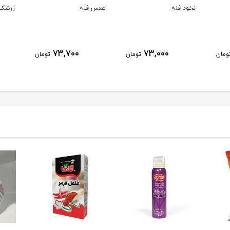
نخود فله
عدس فله
زرشک 
73,700
73,000
ومان
تومان
تومان