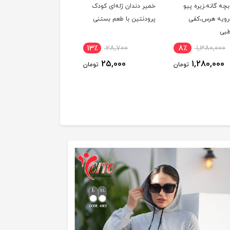
بچه گانه،زیره پیو
خمیر دندان ژله‌ای کودک
نمک قوطی گلها 500 گرم
،رویه هرس،کفی
پرودنتین با طعم بستنی
طبی
6٪
189,100
13٪
28,700
8٪
1,380,000
179,000
25,000
1,280,000
تومان
تومان
توم