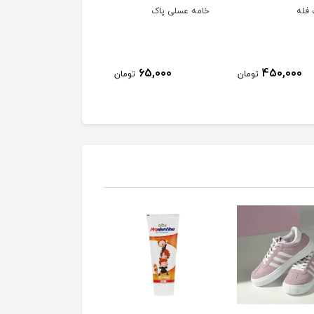
فله
خامه عسلی پاک
خامه پاک
63,000
65,000
450,000
تومان
تومان
توم