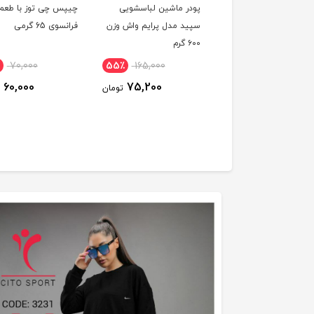
 گیر یک لیتری من
پودر ماشین لباسشویی
چیپس چی توز با طعم 
سپید مدل پرایم واش وزن
فرانسوی 65 گرمی
۶۰۰ گرم
70,000
55٪
165,000
6٪
111,000
60,000
75,200
105,000
تومان
تومان