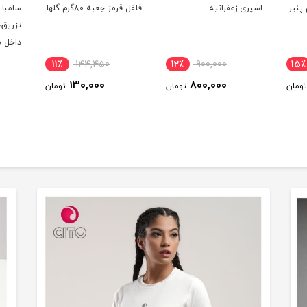
پنیر
اسپری زعفرانیه
فلفل قرمز جعبه 80گرم گلها
سامبا 
تزریق
داخل 
11٪
144,450
12٪
900,000
15٪
130,000
800,000
تومان
تومان
تومان