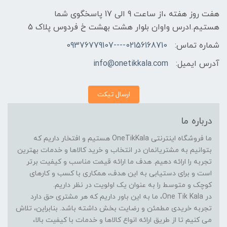
هفت روز هفته ،از ساعت 9 الی 17 پاسخگوی شما
هستیم.ادرس واوان بلوار هشت بهشت خ فردوس پلاک 5
شماره تماس:
02156168710----09376779107
آدرس ایمیل:
info@onetikkala.com
ارسال تیکت
درباره ما
ما فروشگاه اینترنتی OneTikKala هستیم و افتخار داریم که
بتوانیم به مشتریانمان در انتخاب و خرید کالاها و خدمات بهترین
تجربه را ارائه دهیم. هدف ما ارائه قیمت مناسب و کیفیت برتر
است و برای دستیابی به این هدف، همکاری با کسب و کارهای
کوچک و متوسط را به عنوان یک اولویت در نظر داریم.
در One Tik Kala، ما به این باور داریم که هر مشتری حق دارد
تجربه خریدی مطمئن و رضایت بخش داشته باشد. بنابراین، تلاش
می کنیم تا از طریق ارائه انواع کالاها و خدمات با کیفیت بالا،