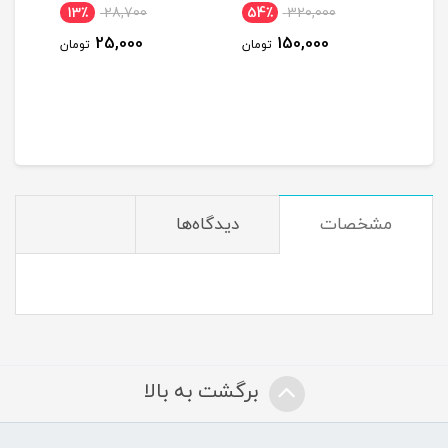
13٪
28,700
54٪
320,000
13
25,000
150,000
ومان
تومان
تومان
مشخصات
دیدگاه‌ها
برگشت به بالا