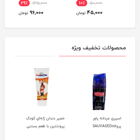
29٪
135,000
10٪
50,000
1
96,000
45,000
مان
تومان
تومان
محصولات تخفیف ویژه
ه
اسپری مردانه پاور
خمیر دندان ژله‌ای کودک
شامپ
پیو
پروSAUVAGEDior
پرودنتین با طعم بستنی
خشک 
250 میلی لیتر