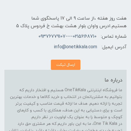
هفت روز هفته ،از ساعت 9 الی 17 پاسخگوی شما
هستیم.ادرس واوان بلوار هشت بهشت خ فردوس پلاک 5
شماره تماس:
02156168710----09376779107
آدرس ایمیل:
info@onetikkala.com
ارسال تیکت
درباره ما
ما فروشگاه اینترنتی OneTikKala هستیم و افتخار داریم که
بتوانیم به مشتریانمان در انتخاب و خرید کالاها و خدمات بهترین
تجربه را ارائه دهیم. هدف ما ارائه قیمت مناسب و کیفیت برتر
است و برای دستیابی به این هدف، همکاری با کسب و کارهای
کوچک و متوسط را به عنوان یک اولویت در نظر داریم.
در One Tik Kala، ما به این باور داریم که هر مشتری حق دارد
تجربه خریدی مطمئن و رضایت بخش داشته باشد. بنابراین، تلاش