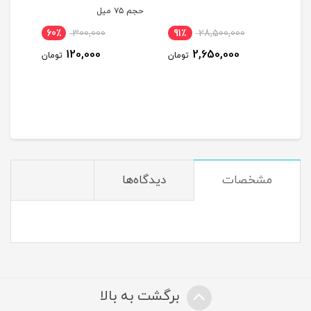
حجم ۷۵ میل
60٪
300,000
91٪
28,500,000
15
120,000
2,650,000
ومان
تومان
تومان
مشخصات
دیدگاه‌ها
برگشت به بالا