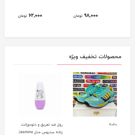
62,000
98,000
مان
تومان
تومان
محصولات تخفیف ویژه
ا درای
۲۰۲۰
رول ضد تعریق و دئودورانت
آرد 
زنانه سدیوس مدل Jasmine
گلها100 گرمی خالص