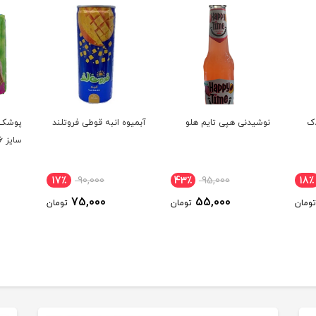
دک
نوشیدنی هپی تایم هلو
آبمیوه انبه قوطی فروتلند
پوشک 
سایز 6 بسته 24 عددی
17٪
90,000
43٪
95,000
18٪
75,000
55,000
تومان
تومان
تومان