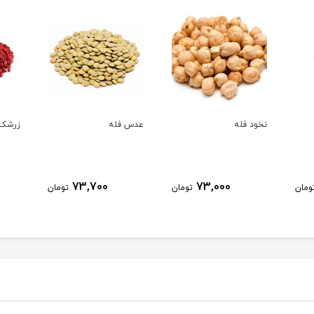
نخود فله
عدس فله
زرشک 
73,700
73,000
ومان
تومان
تومان