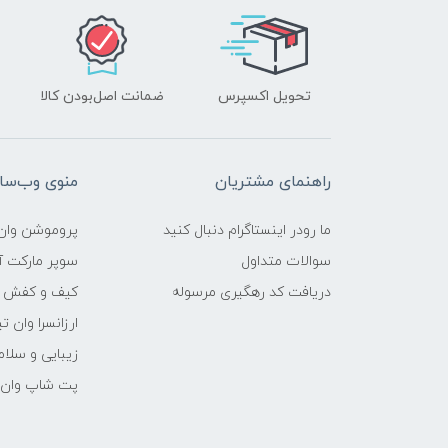
تحویل اکسپرس
ضمانت اصل‌بودن کالا
راهنمای مشتریان
منوی وب‌سا
ما رودر اینستاگرام دنبال کنید
پروموشن وان 
سوالات متداول
سوپر مارکت آن
دریافت کد رهگیری مرسوله
کیف و کفش وا
ارزانسرا وان ت
زیبایی و سلام
پت شاپ وان ت