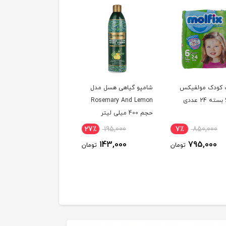
کودک مولفیکس
شامپو گیاهی هسل مدل
پودر ماشین لباسشویی
Rosemary And Lemon
پورکس
حجم 400 میلی لیتر
71٪
700,000
27٪
195,000
7٪
850,000
207,000
143,000
795,000
تومان
تومان
توم