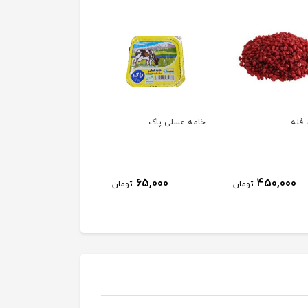
فله
خامه عسلی پاک
خامه پاک
63,000
65,000
450,000
تومان
تومان
توم