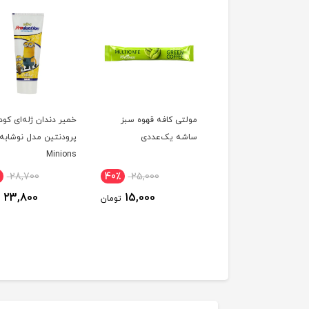
رو سس ماکارانی
مولتی کافه قهوه سبز
خمیر دندان ژله‌ای کو
ا‌و‌قارچ) بیژن ۳۸۰گرم
ساشه یک‌عددی
پرودنتین مدل نوشابه
Minions
28,700
40٪
25,000
12٪
169,900
23,800
15,000
150,000
تومان
تومان