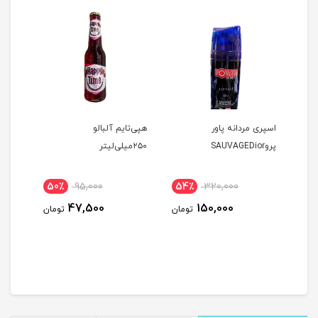
اسپری مردانه پاور
هپی‌تایم آلبالو
جرم گ
پروSAUVAGEDior
۲۵۰میلی‌لیتر
50٪
95,000
54٪
320,000
34
47,500
150,000
ومان
تومان
تومان