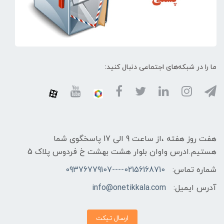
ما را در شبکه‌های اجتماعی دنبال کنید:
هفت روز هفته ،از ساعت 9 الی 17 پاسخگوی شما
هستیم.ادرس واوان بلوار هشت بهشت خ فردوس پلاک 5
شماره تماس:
02156168710----09376779107
آدرس ایمیل:
info@onetikkala.com
ارسال تیکت