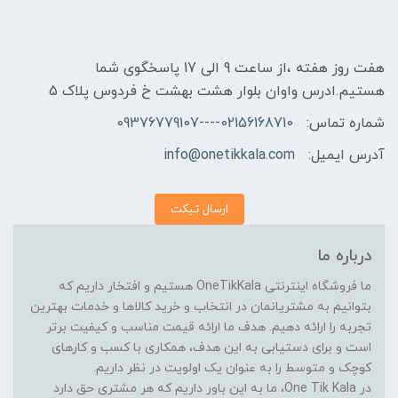
هفت روز هفته ،از ساعت 9 الی 17 پاسخگوی شما
هستیم.ادرس واوان بلوار هشت بهشت خ فردوس پلاک 5
شماره تماس:
02156168710----09376779107
آدرس ایمیل:
info@onetikkala.com
ارسال تیکت
درباره ما
ما فروشگاه اینترنتی OneTikKala هستیم و افتخار داریم که
بتوانیم به مشتریانمان در انتخاب و خرید کالاها و خدمات بهترین
تجربه را ارائه دهیم. هدف ما ارائه قیمت مناسب و کیفیت برتر
است و برای دستیابی به این هدف، همکاری با کسب و کارهای
کوچک و متوسط را به عنوان یک اولویت در نظر داریم.
در One Tik Kala، ما به این باور داریم که هر مشتری حق دارد