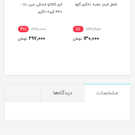
فلفل قرمز جعبه 80گرم گلها
کرم کاکائو فندقی مین دلا –
جرم گیر 4ل
330 گرم+20گرم
41٪
497,000
11٪
144,450
35
297,000
130,000
ومان
تومان
تومان
مشخصات
دیدگاه‌ها