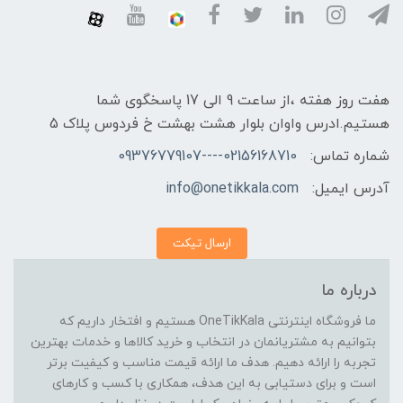
هفت روز هفته ،از ساعت 9 الی 17 پاسخگوی شما
هستیم.ادرس واوان بلوار هشت بهشت خ فردوس پلاک 5
شماره تماس:
02156168710----09376779107
آدرس ایمیل:
info@onetikkala.com
ارسال تیکت
درباره ما
ما فروشگاه اینترنتی OneTikKala هستیم و افتخار داریم که
بتوانیم به مشتریانمان در انتخاب و خرید کالاها و خدمات بهترین
تجربه را ارائه دهیم. هدف ما ارائه قیمت مناسب و کیفیت برتر
است و برای دستیابی به این هدف، همکاری با کسب و کارهای