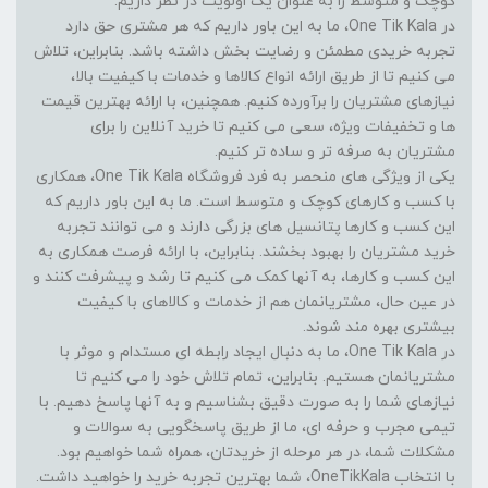
کوچک و متوسط را به عنوان یک اولویت در نظر داریم.
در One Tik Kala، ما به این باور داریم که هر مشتری حق دارد
تجربه خریدی مطمئن و رضایت بخش داشته باشد. بنابراین، تلاش
می کنیم تا از طریق ارائه انواع کالاها و خدمات با کیفیت بالا،
نیازهای مشتریان را برآورده کنیم. همچنین، با ارائه بهترین قیمت
ها و تخفیفات ویژه، سعی می کنیم تا خرید آنلاین را برای
مشتریان به صرفه تر و ساده تر کنیم.
یکی از ویژگی های منحصر به فرد فروشگاه One Tik Kala، همکاری
با کسب و کارهای کوچک و متوسط است. ما به این باور داریم که
این کسب و کارها پتانسیل های بزرگی دارند و می توانند تجربه
خرید مشتریان را بهبود بخشند. بنابراین، با ارائه فرصت همکاری به
این کسب و کارها، به آنها کمک می کنیم تا رشد و پیشرفت کنند و
در عین حال، مشتریانمان هم از خدمات و کالاهای با کیفیت
بیشتری بهره مند شوند.
در One Tik Kala، ما به دنبال ایجاد رابطه ای مستدام و موثر با
مشتریانمان هستیم. بنابراین، تمام تلاش خود را می کنیم تا
نیازهای شما را به صورت دقیق بشناسیم و به آنها پاسخ دهیم. با
تیمی مجرب و حرفه ای، ما از طریق پاسخگویی به سوالات و
مشکلات شما، در هر مرحله از خریدتان، همراه شما خواهیم بود.
با انتخاب OneTikKala، شما بهترین تجربه خرید را خواهید داشت.