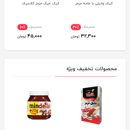
کیک وانیلی با خامه مزمز
کیک میک مزمز کلاسیک
کیک 
10٪
50,000
20٪
40,000
مان
45,000
32,300
تومان
تومان
محصولات تخفیف ویژه