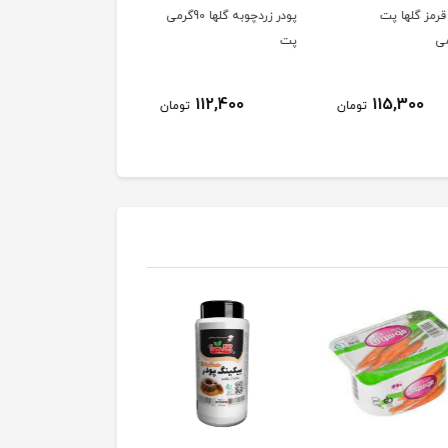
رمز گلها پت
پودر زردچوبه گلها 90گرمی
چاشنی مرغ و ماهی گلها
پت
148,900
112,400
115,300
تومان
تومان
توم