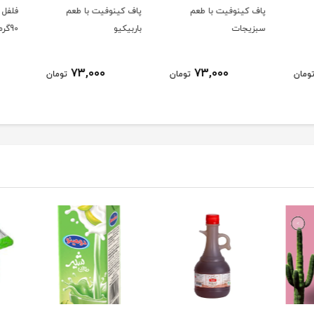
پاف کینوفیت با طعم
پاف کینوفیت با طعم
فلفل ق
سبزیجات
باربیکیو
90گرمی
73,000
73,000
ومان
تومان
تومان