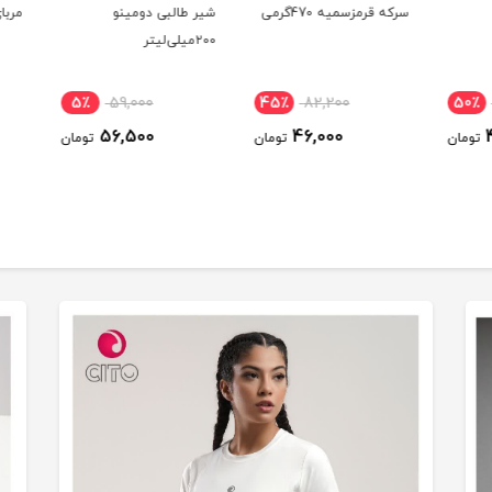
سرکه قرمز‌سمیه 470گرمی
شیر طالبی دومینو
مربای 
۲۰۰میلی‌لیتر
5٪
59,000
45٪
82,200
50٪
56,500
46,000
تومان
تومان
تومان