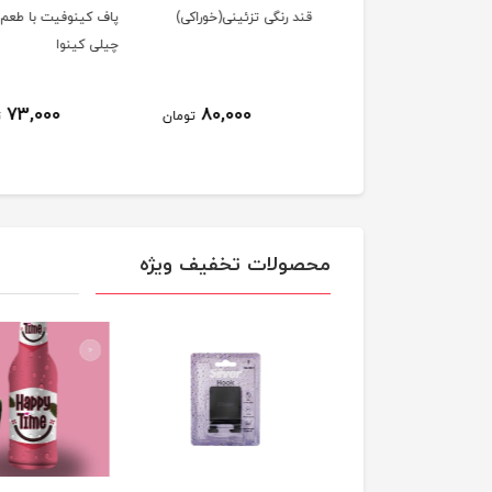
ر گلپر پت گلها
قند رنگی تزئینی(خوراکی)
پاف کینوفیت با طعم
چیلی کینوا
73,000
80,000
73,300
تومان
تومان
ت
محصولات تخفیف ویژه