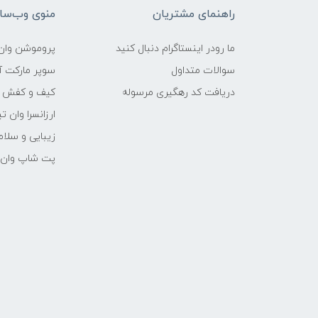
راهنمای مشتریان
منوی وب‌سا
ما رودر اینستاگرام دنبال کنید
پروموشن وان 
سوالات متداول
سوپر مارکت آن
دریافت کد رهگیری مرسوله
کیف و کفش وا
ارزانسرا وان ت
زیبایی و سلام
پت شاپ وان ت