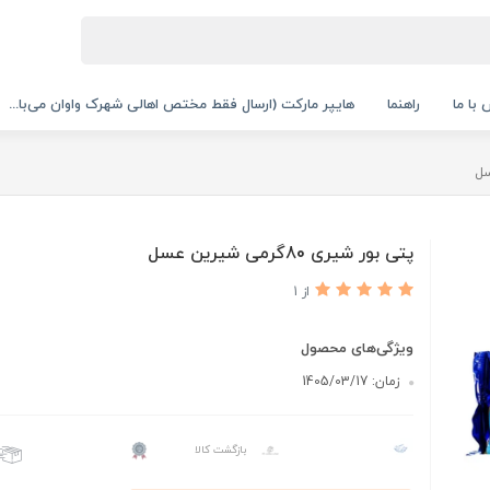
با ما
راهنما
هایپر مارکت (ارسال فقط مختص اهالی شهرک واوان می‌با...
پتی بور شیری 80گرمی شیرین عسل
از 1
ویژگی‌های محصول
زمان: 1405/03/17
بازگشت کالا