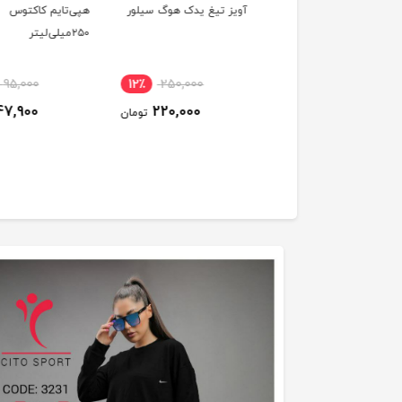
ر دندان ژله‌ای کودک
آویز تیغ یدک هوگ سیلور
هپی‌تایم کاکتوس
دنتین با طعم بستنی
۲۵۰میلی‌لیتر
95,000
12٪
250,000
13٪
28,700
47,900
220,000
25,000
تومان
تومان