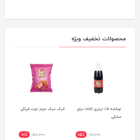
محصولات تخفیف ویژه
نوشابه 1.5 لیتری کانادا درای
کیک میک مزمز توت فرنگی
نکتا
مشکی
سان استا
10٪
50,000
15٪
111,000
5