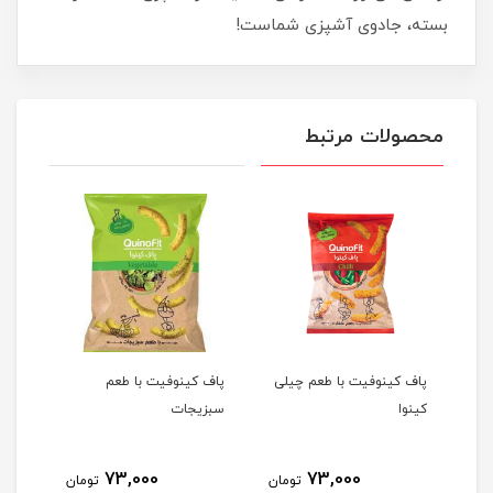
بسته، جادوی آشپزی شماست!
محصولات مرتبط
پاف کینوفیت با طعم چیلی
پاف کینوفیت با طعم
پاف 
کینوا
سبزیجات
بارب
73,000
73,000
مان
تومان
تومان