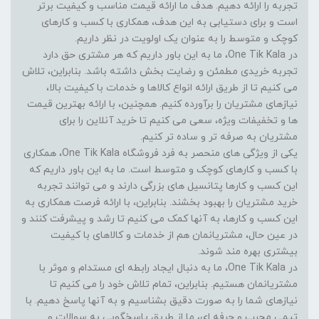
تجربه را ارائه دهیم. هدف ما ارائه قیمت مناسب و کیفیت برتر
است و برای دستیابی به این هدف، همکاری با کسب و کارهای
کوچک و متوسط را به عنوان یک اولویت در نظر داریم.
در One Tik Kala، ما به این باور داریم که هر مشتری حق دارد
تجربه خریدی مطمئن و رضایت بخش داشته باشد. بنابراین، تلاش
می کنیم تا از طریق ارائه انواع کالاها و خدمات با کیفیت بالا،
نیازهای مشتریان را برآورده کنیم. همچنین، با ارائه بهترین قیمت
ها و تخفیفات ویژه، سعی می کنیم تا خرید آنلاین را برای
مشتریان به صرفه تر و ساده تر کنیم.
یکی از ویژگی های منحصر به فرد فروشگاه One Tik Kala، همکاری
با کسب و کارهای کوچک و متوسط است. ما به این باور داریم که
این کسب و کارها پتانسیل های بزرگی دارند و می توانند تجربه
خرید مشتریان را بهبود بخشند. بنابراین، با ارائه فرصت همکاری به
این کسب و کارها، به آنها کمک می کنیم تا رشد و پیشرفت کنند و
در عین حال، مشتریانمان هم از خدمات و کالاهای با کیفیت
بیشتری بهره مند شوند.
در One Tik Kala، ما به دنبال ایجاد رابطه ای مستدام و موثر با
مشتریانمان هستیم. بنابراین، تمام تلاش خود را می کنیم تا
نیازهای شما را به صورت دقیق بشناسیم و به آنها پاسخ دهیم. با
تیمی مجرب و حرفه ای، ما از طریق پاسخگویی به سوالات و