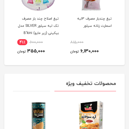
تیغ چندبار مصرف 3لبه
تیغ اصلاح چند بار مصرف
عطر 
اسمارت زنانه سیلور
تک لبه سیلور SILVER مدل
بيکينی (زیر مایو) B'kini
25 میلی لیتر
مجموعه 3 عددی
41٪
600,000
815,000
2
355,000
6,130,000
مان
تومان
تومان
محصولات تخفیف ویژه