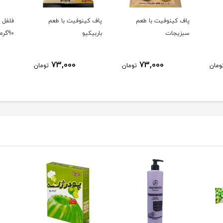
پاف کینوفیت با طعم
پاف کینوفیت با طعم
فلفل ق
سبزیجات
باربیکیو
90گرمی
73,000
73,000
ومان
تومان
تومان