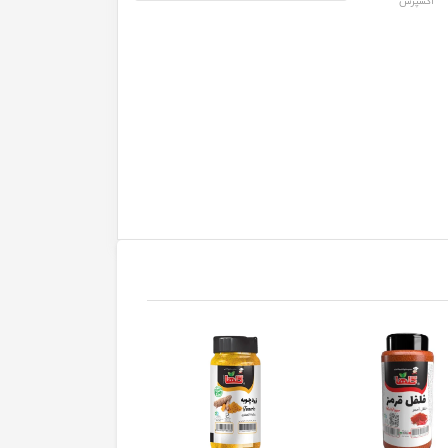
اکسپرس