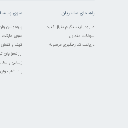
راهنمای مشتریان
منوی وب‌سا
ما رودر اینستاگرام دنبال کنید
پروموشن وان 
سوالات متداول
سوپر مارکت آن
دریافت کد رهگیری مرسوله
کیف و کفش وا
ارزانسرا وان ت
زیبایی و سلام
پت شاپ وان ت