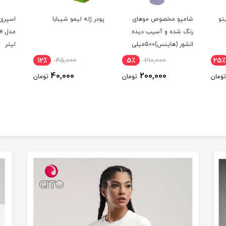
تو
شامپو مخصوص موهای
پودر ژله لیمو شیبابا
اسپری 
رنگ شده و آسیب دیده
انشور (هاینس)500میلی
لیتر
لیتر
12٪
45,000
5٪
210,000
25٪
40,000
200,000
تومان
تومان
تومان