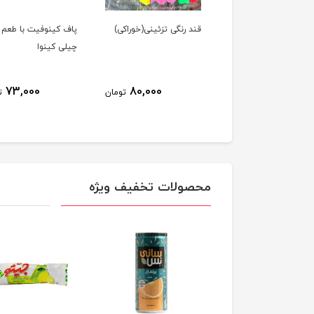
ر گلپر پت گلها
قند رنگی تزئینی(خوراکی)
پاف کینوفیت با طعم
چیلی کینوا
73,000
80,000
73,300
تومان
تومان
ت
محصولات تخفیف ویژه