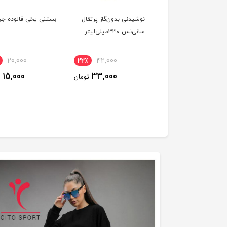
ع سفید کننده معطر
نوشیدنی بدون‌گاز پرتقال
بستنی یخی فالوده جی
یتکس
سانی‌نس ۳۳۰میلی‌لیتر
20,000
22٪
42,000
36٪
355,000
15,000
33,000
230,000
تومان
تومان