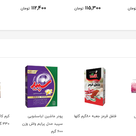
112,400
115,300
ومان
تومان
تومان
س
فلفل قرمز جعبه 80گرم گلها
پودر ماشین لباسشویی
کرم کا
سپید مدل پرایم واش وزن
330 گرم+20گرم
۶۰۰ گرم