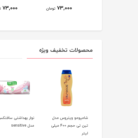
73,000
73,000
73,000
تومان
تومان
ت
محصولات تخفیف ویژه
مال توالت دو قلو
شامپومو ویتروس مدل
نوار بهداشتی سافتک
نگ
تین تی حجم 400 میلی
مدل sensitive
لیتر