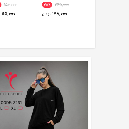
150,000
28٪
245,000
29٪
135,000
115,000
178,000
96,000
تومان
تومان