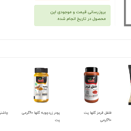
بروزرسانی قیمت و موجودی این
محصول در تاریخ انجام شده.
فلفل قرمز گلها پت
پودر زردچوبه گلها 90گرمی
چاشنی
90گرمی
پت