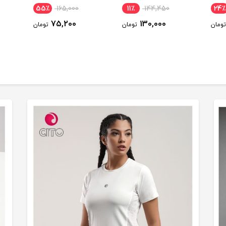
55٪
165,000
11٪
144,450
24٪
75,200
130,000
تومان
تومان
تومان