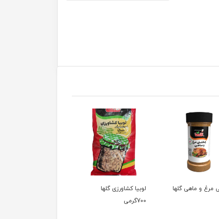
 مرغ و ماهی گلها
لوبیا کشاورزی گلها
دال عدس 700گرمی
700گرمی
سلفون گلها