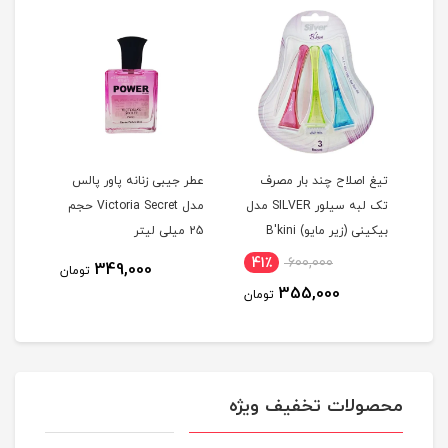
تیغ اصلاح چند بار مصرف
عطر جیبی زنانه پاور پالس
اسپر
تک لبه سیلور SILVER مدل
مدل Victoria Secret حجم
پروSAUVAGEDior
بيکينی (زیر مایو) B'kini
25 میلی لیتر
مجموعه 3 عددی
41٪
600,000
815
349,000
تومان
355,000
مان
تومان
محصولات تخفیف ویژه