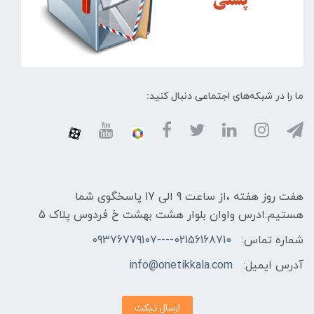
ما را در شبکه‌های اجتماعی دنبال کنید:
هفت روز هفته ،از ساعت 9 الی 17 پاسخگوی شما
هستیم.ادرس واوان بلوار هشت بهشت خ فردوس پلاک 5
شماره تماس:
02156168710----09376779107
آدرس ایمیل:
info@onetikkala.com
ارسال تیکت