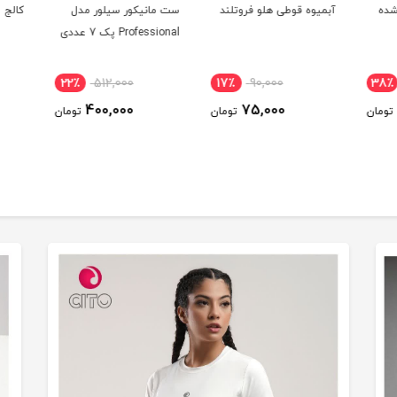
ده
آبمیوه قوطی هلو فروتلند
ست مانیکور سیلور مدل
کالج م
Professional پک 7 عددی
22٪
512,000
17٪
90,000
38٪
400,000
75,000
تومان
تومان
تومان