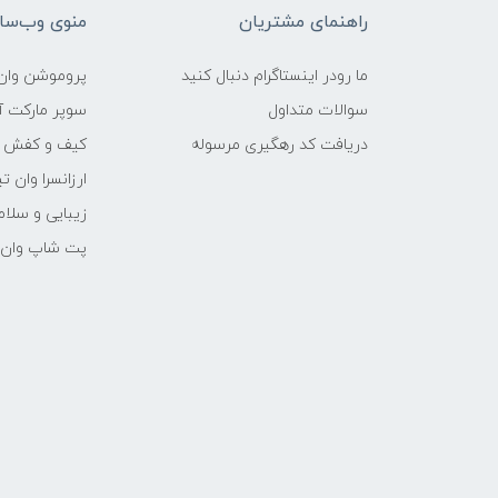
راهنمای مشتریان
منوی وب‌سا
ما رودر اینستاگرام دنبال کنید
پروموشن وان 
سوالات متداول
سوپر مارکت آن
دریافت کد رهگیری مرسوله
کیف و کفش وا
ارزانسرا وان ت
زیبایی و سلام
پت شاپ وان ت