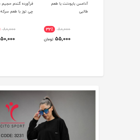
بو کننده هوا رومن
آدامس بایودنت با طعم
فرآورده گندم حجیم ش
مدل Alien حجم 100 میلی
طالبی
چی توز با طعم سرکه
ر
80,000
32٪
80,000
56٪
450,000
50,000
55,000
200,000
تومان
تومان