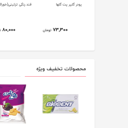
یه کاری فلزی گلها
پودر گلپر پت گلها
قند رنگی تزئینی(خوراک
80,000
73,300
443,500
تومان
تومان
ت
محصولات تخفیف ویژه