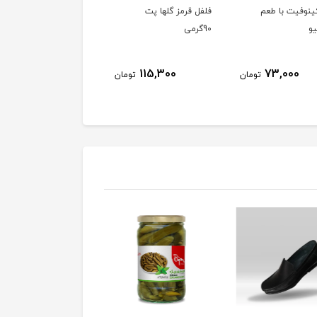
ینوفیت با طعم
فلفل قرمز گلها پت
پودر زردچوبه گلها
یو
90گرمی
پت
112,400
115,300
73,000
تومان
تومان
توم