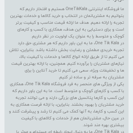
ما فروشگاه اینترنتی OneTikKala هستیم و افتخار داریم که
بتوانیم به مشتریانمان در انتخاب و خرید کالاها و خدمات بهترین
تجربه را ارائه دهیم. هدف ما ارائه قیمت مناسب و کیفیت برتر
است و برای دستیابی به این هدف، همکاری با کسب و کارهای
کوچک و متوسط را به عنوان یک اولویت در نظر داریم.
در One Tik Kala، ما به این باور داریم که هر مشتری حق دارد
تجربه خریدی مطمئن و رضایت بخش داشته باشد. بنابراین، تلاش
می کنیم تا از طریق ارائه انواع کالاها و خدمات با کیفیت بالا،
نیازهای مشتریان را برآورده کنیم. همچنین، با ارائه بهترین قیمت
ها و تخفیفات ویژه، سعی می کنیم تا خرید آنلاین را برای
مشتریان به صرفه تر و ساده تر کنیم.
یکی از ویژگی های منحصر به فرد فروشگاه One Tik Kala، همکاری
با کسب و کارهای کوچک و متوسط است. ما به این باور داریم که
این کسب و کارها پتانسیل های بزرگی دارند و می توانند تجربه
خرید مشتریان را بهبود بخشند. بنابراین، با ارائه فرصت همکاری به
این کسب و کارها، به آنها کمک می کنیم تا رشد و پیشرفت کنند و
در عین حال، مشتریانمان هم از خدمات و کالاهای با کیفیت
بیشتری بهره مند شوند.
در One Tik Kala، ما به دنبال ایجاد رابطه ای مستدام و موثر با