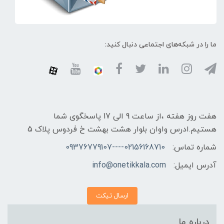
ما را در شبکه‌های اجتماعی دنبال کنید:
هفت روز هفته ،از ساعت 9 الی 17 پاسخگوی شما
هستیم.ادرس واوان بلوار هشت بهشت خ فردوس پلاک 5
شماره تماس:
02156168710----09376779107
آدرس ایمیل:
info@onetikkala.com
ارسال تیکت
درباره ما