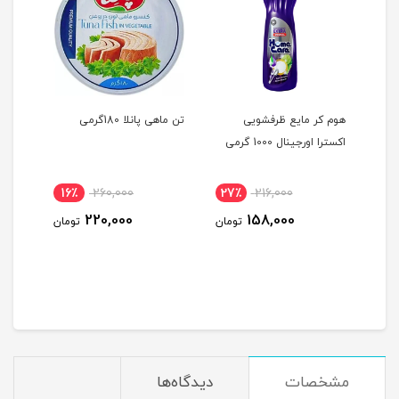
،
هوم کر مایع ظرفشویی
تن ماهی پانلا 180گرمی
شامپ
اکسترا اورجینال 1000 گرمی
ماگرو حجم 
کس ) سوربن کاله 625
16٪
260,000
27٪
216,000
2٪
220,000
158,000
ومان
تومان
تومان
مشخصات
دیدگاه‌ها