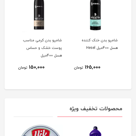
شامپو بدن خنک کننده
شامپو بدن کرمی مناسب
مایع
هسل 400میل Hesel
پوست خشک و حساس
سطوح
هسل 400میل
150,000
165,000
مان
تومان
تومان
محصولات تخفیف ویژه