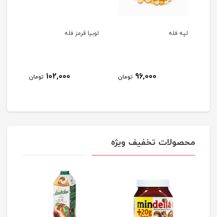
لپه فله
لوبیا قرمز فله
نخود
9
102,000
96,000
تومان
تومان
مان
محصولات تخفیف ویژه