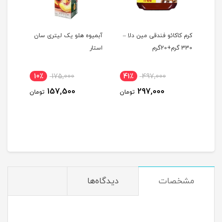
یما
کرم کاکائو فندقی مین دلا –
آبمیوه هلو یک لیتری سان
تن ماهی 
330 گرم+20گرم
استار
10٪
175,000
41٪
497,000
42
157,500
297,000
ومان
تومان
تومان
مشخصات
دیدگاه‌ها