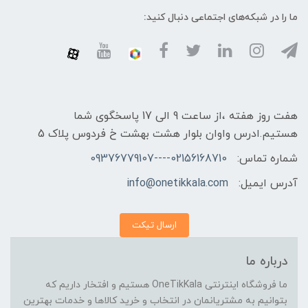
ما را در شبکه‌های اجتماعی دنبال کنید:
هفت روز هفته ،از ساعت 9 الی 17 پاسخگوی شما
هستیم.ادرس واوان بلوار هشت بهشت خ فردوس پلاک 5
شماره تماس:
02156168710----09376779107
آدرس ایمیل:
info@onetikkala.com
ارسال تیکت
درباره ما
ما فروشگاه اینترنتی OneTikKala هستیم و افتخار داریم که
بتوانیم به مشتریانمان در انتخاب و خرید کالاها و خدمات بهترین