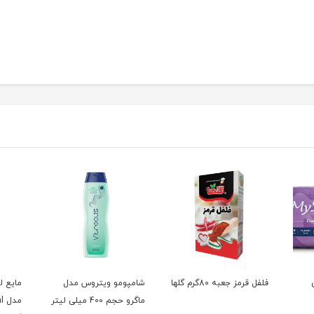
فلفل قرمز جعبه 80گرم گلها
شامپومو ویتروس مدل
مایع 
ماگرو حجم 400 میلی لیتر