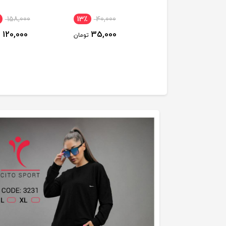
158,000
13٪
40,000
10٪
50,000
120,000
35,000
45,000
تومان
تومان