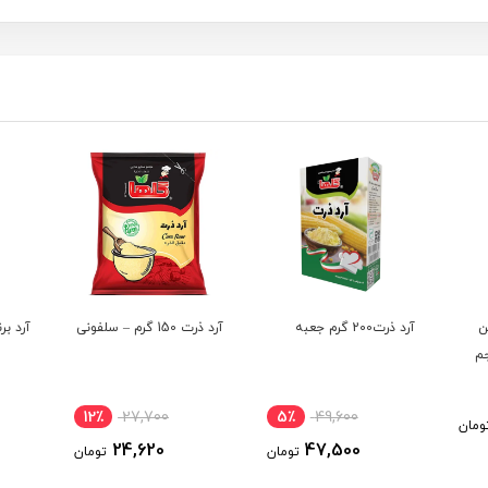
ن
آرد ذرت200 گرم جعبه
آرد ذرت 150 گرم – سلفونی
آرد برنج 120 گرم
Gre حجم
12٪
27,700
5٪
49,600
ومان
24,620
47,500
تومان
تومان