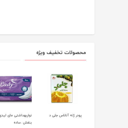
محصولات تخفیف ویژه
 میک مزمز توت
پودر ژله آناناس جلی د
نواربهداشتی مای لیدی
گی
بنفش .ساده