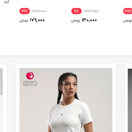
گرم
31٪
259,000
11٪
144,450
25٪
179,000
130,000
تومان
تومان
تومان