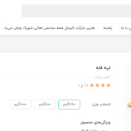
با ما
راهنما
هایپر مارکت (ارسال فقط مختص اهالی شهرک واوان می‌با...
لپه فله
آسان پخت
از 1
انتخاب وزن:
250گرم
500گرم
1000گرم
ویژگی‌های محصول