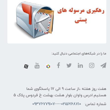
ما را در شبکه‌های اجتماعی دنبال کنید:
هفت روز هفته ،از ساعت 9 الی 17 پاسخگوی شما
هستیم.ادرس واوان بلوار هشت بهشت خ فردوس پلاک 5
شماره تماس:
02156168710----09376779107