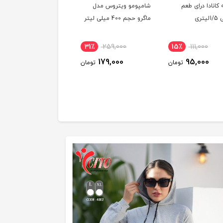
 کانادا درای طعم
شامپومو ویتروس مدل
پودر ژله بلوبری شیبابا
تری
ماگرو حجم 400 میلی لیتر
۱۰۰گرم
12٪
45,000
31٪
259,000
15٪
111,000
40,000
179,000
95,000
تومان
تومان
توم