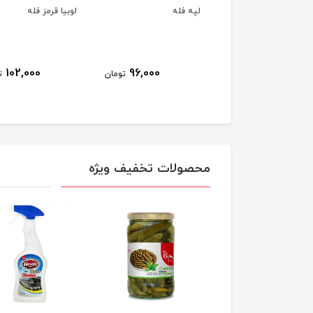
رو نخود آبگوشتی
لپه فله
لوبیا قرمز فله
شبخت
102,000
96,000
699,000
تومان
تومان
ت
محصولات تخفیف ویژه