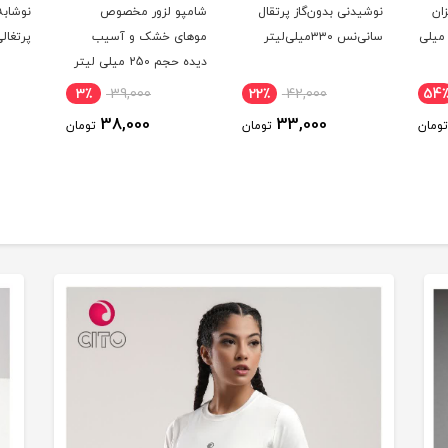
ان
نوشیدنی بدون‌گاز پرتقال
شامپو لزور مخصوص
نوشابه
دل White حجم 500 میلی
سانی‌نس ۳۳۰میلی‌لیتر
موهای خشک و آسیب
پرتغالی 1/5لی
دیده حجم 250 میلی لیتر
3٪
39,000
22٪
42,000
54
38,000
33,000
تومان
تومان
تومان