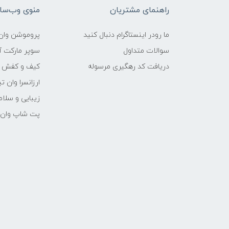
راهنمای مشتریان
منوی وب‌سا
ما رودر اینستاگرام دنبال کنید
پروموشن وان 
سوالات متداول
سوپر مارکت آن
دریافت کد رهگیری مرسوله
کیف و کفش وا
ارزانسرا وان ت
زیبایی و سلام
پت شاپ وان ت