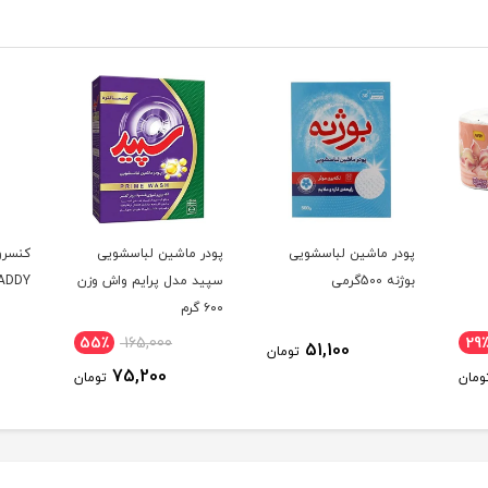
پودر ماشین لباسشویی
پودر ماشین لباسشویی
کنسرو
بوژنه 500گرمی
سپید مدل پرایم واش وزن
ADDY
۶۰۰ گرم
55٪
165,000
29
51,100
تومان
75,200
ومان
تومان