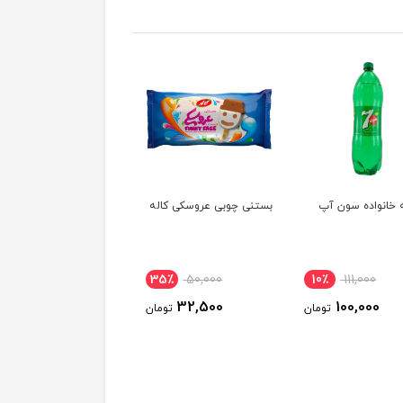
 خانواده سون آپ
بستنی چوبی عروسکی کاله
ماست همزده سون ۱۸۰۰گرم
14٪
418,000
35٪
50,000
10٪
111,000
360,000
32,500
100,000
تومان
تومان
توم