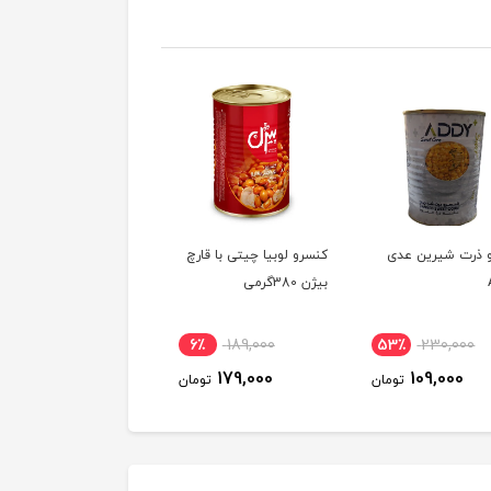
 ذرت شیرین عدی
کنسرو لوبیا چیتی با قارچ
کنسرو لوبیا چیتی با س
بیژن 380گرمی
گوجه‌فرنگی بیژن
380گرمی
6٪
179,900
6٪
189,000
53٪
230,000
169,900
179,000
109,000
تومان
تومان
توم