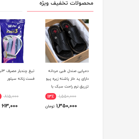
محصولات تخفیف ویژه
 ضد تعریق و دئودورانت
دمپایی صندل طبی مردانه
تیغ چندبا
نه سدیوس مدل
دارای پد خار پاشنه زیره پیو
فست زنانه سیلور
J حجم ۷۵ میل
تزریق نرم راحت سبک با
دوام
815,000
13٪
1,550,000
60٪
300,000
613,000
1,350,000
120,000
تومان
تومان