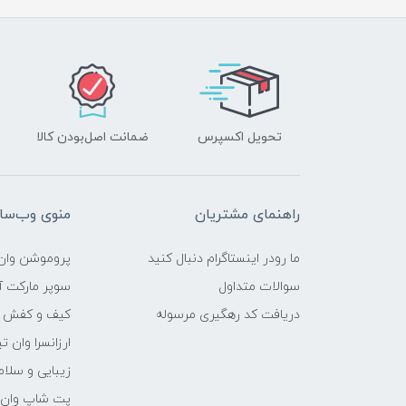
تحویل اکسپرس
ضمانت اصل‌بودن کالا
راهنمای مشتریان
منوی وب‌سا
ما رودر اینستاگرام دنبال کنید
پروموشن وان 
سوالات متداول
سوپر مارکت آن
دریافت کد رهگیری مرسوله
کیف و کفش وا
ارزانسرا وان ت
زیبایی و سلام
پت شاپ وان ت