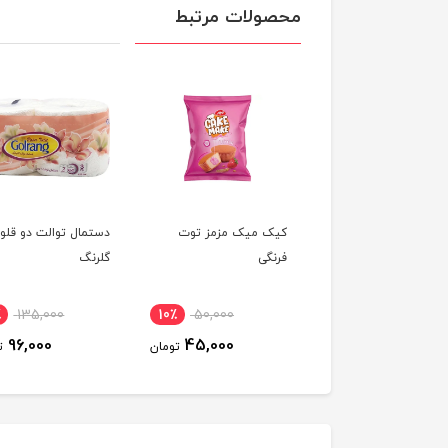
محصولات مرتبط
 میک مزمز کلاسیک
کیک میک مزمز توت
دستمال توالت دو قلو
فرنگی
گلرنگ
٪
135,000
10٪
50,000
10٪
50,000
96,000
45,000
45,000
تومان
تومان
ت