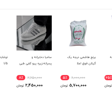
ر مصرف 3لبه
برنج هاشمی درجه یک
سامبا دخترانه و
نوشابه
گیلان فوق اعلا
پسرانه،زیره پیو کفی طبی
1/5
8٪
2,650,000
5٪
6,000,000
25٪
2,450,000
5,700,000
تومان
تومان
تومان