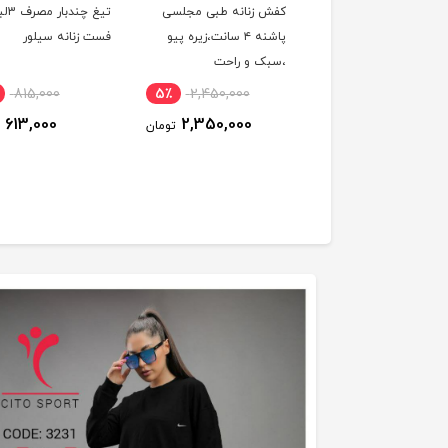
ینگ پودر گلها
کفش زنانه طبی مجلسی
تیغ چندبا
پاشنه ۴ سانت،زیره پیو
فست زنانه سیلور
،سبک و راحت
815,000
5٪
2,450,000
6٪
343,500
613,000
2,350,000
323,500
تومان
تومان