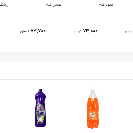
نخود فله
عدس فله
زرشک 
73,700
73,000
ومان
تومان
تومان