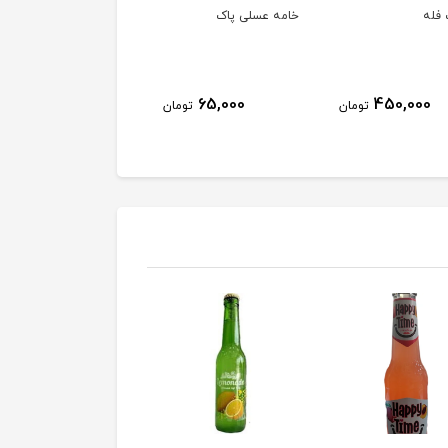
فله
خامه عسلی پاک
خامه پاک
63,000
65,000
450,000
تومان
تومان
توم