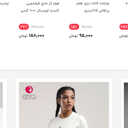
ر مصرف 3لبه
نوشابه کانادا درای طعم
هوم کر مایع ظرفشویی
نوشیدن
پرتغالی 1/5لیتری
اکسترا اورجینال 1000 گرمی
27٪
216,000
15٪
111,000
25٪
158,000
95,000
تومان
تومان
تومان