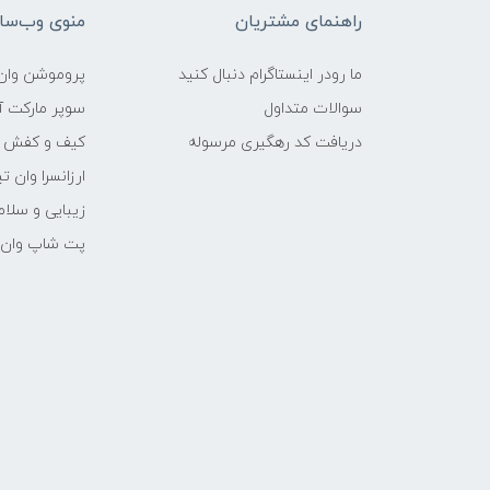
راهنمای مشتریان
منوی وب‌سا
ما رودر اینستاگرام دنبال کنید
پروموشن وان 
سوالات متداول
سوپر مارکت آن
دریافت کد رهگیری مرسوله
کیف و کفش وا
ارزانسرا وان ت
زیبایی و سلام
پت شاپ وان ت