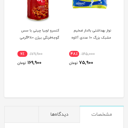
نوار بهداشتی بالدار ضخیم
کنسرو لوبیا چیتی با سس
ونس م
مشبک بزرگ 10 عددی آلاوه
گوجه‌فرنگی بیژن 380گرمی
دوخت
6٪
179,900
48٪
145,000
7
169,900
75,900
ومان
تومان
تومان
مشخصات
دیدگاه‌ها