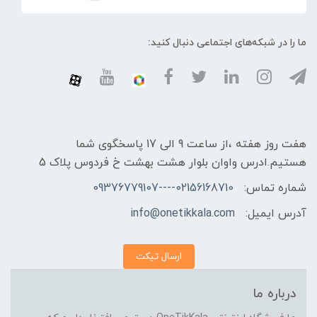
ما را در شبکه‌های اجتماعی دنبال کنید:
هفت روز هفته ،از ساعت 9 الی 17 پاسخگوی شما
هستیم.ادرس واوان بلوار هشت بهشت خ فردوس پلاک 5
شماره تماس:
02156168710----09376779107
آدرس ایمیل:
info@onetikkala.com
ارسال تیکت
درباره ما