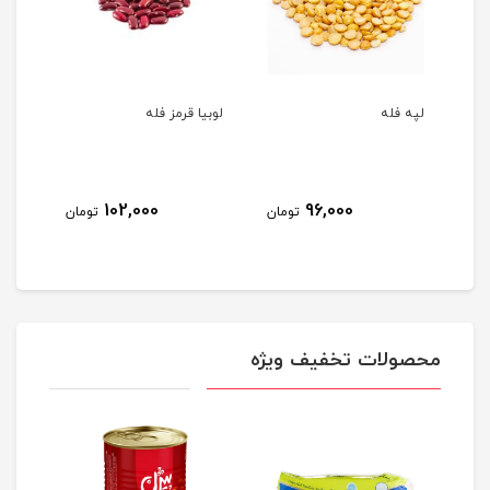
لپه فله
لوبیا قرمز فله
نخود
9
102,000
96,000
تومان
تومان
مان
محصولات تخفیف ویژه