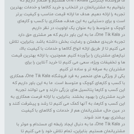
ما فروشگاه اینترنتی OneTikKala هستیم و افتخار داریم که
بتوانیم به مشتریانمان در انتخاب و خرید کالاها و خدمات بهترین
تجربه را ارائه دهیم. هدف ما ارائه قیمت مناسب و کیفیت برتر
است و برای دستیابی به این هدف، همکاری با کسب و کارهای
کوچک و متوسط را به عنوان یک اولویت در نظر داریم.
در One Tik Kala، ما به این باور داریم که هر مشتری حق دارد
تجربه خریدی مطمئن و رضایت بخش داشته باشد. بنابراین، تلاش
می کنیم تا از طریق ارائه انواع کالاها و خدمات با کیفیت بالا،
نیازهای مشتریان را برآورده کنیم. همچنین، با ارائه بهترین قیمت
ها و تخفیفات ویژه، سعی می کنیم تا خرید آنلاین را برای
مشتریان به صرفه تر و ساده تر کنیم.
یکی از ویژگی های منحصر به فرد فروشگاه One Tik Kala، همکاری
با کسب و کارهای کوچک و متوسط است. ما به این باور داریم که
این کسب و کارها پتانسیل های بزرگی دارند و می توانند تجربه
خرید مشتریان را بهبود بخشند. بنابراین، با ارائه فرصت همکاری به
این کسب و کارها، به آنها کمک می کنیم تا رشد و پیشرفت کنند و
در عین حال، مشتریانمان هم از خدمات و کالاهای با کیفیت
بیشتری بهره مند شوند.
در One Tik Kala، ما به دنبال ایجاد رابطه ای مستدام و موثر با
مشتریانمان هستیم. بنابراین، تمام تلاش خود را می کنیم تا