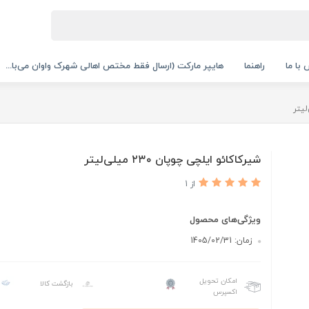
با ما
راهنما
هایپر مارکت (ارسال فقط مختص اهالی شهرک واوان می‌با...
شیرکاکائو ایلچی چوپان ۲۳۰ میلی‌لیتر
از 1
ویژگی‌های محصول
زمان: 1405/02/31
امکان تحویل
بازگشت کالا
اکسپرس