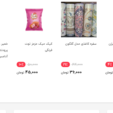
یژن
سفره کاغذی مدل گلگون
کیک میک مزمز توت
خمیر د
فرنگی
پرودنت
آدامس 
10٪
50,000
19٪
44,000
4٪
45,000
36,000
تومان
تومان
تومان