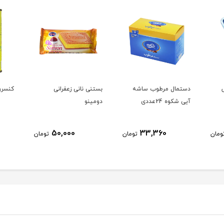
دستمال مرطوب ساشه
بستنی نانی زعفرانی
کنسرو
آیی شکوه 24عددی
دومینو
50,000
33,360
ومان
تومان
تومان