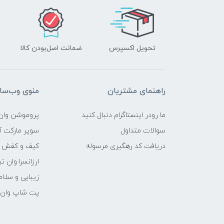
تحویل اکسپرس
ضمانت اصل‌بودن کالا
راهنمای مشتریان
منوی وب‌سا
ما رودر اینستاگرام دنبال کنید
پروموشن وان 
سوالات متداول
سوپر مارکت آن
دریافت کد رهگیری مرسوله
کیف و کفش وا
ارزانسرا وان ت
زیبایی و سلام
پت شاپ وان ت