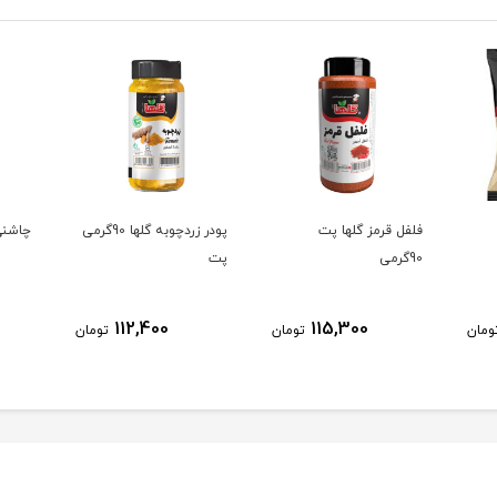
فلفل قرمز گلها پت
پودر زردچوبه گلها 90گرمی
چاشنی
90گرمی
پت
112,400
115,300
ومان
تومان
تومان