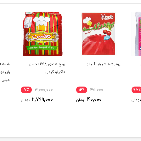
پودر ژله شیبابا آلبالو
برنج هندی 1718محسن
شیشه پ
10کیلو گرمی
میلی ل
7٪
3,000,000
12٪
45,000
65٪
2,799,000
40,000
تومان
تومان
تومان