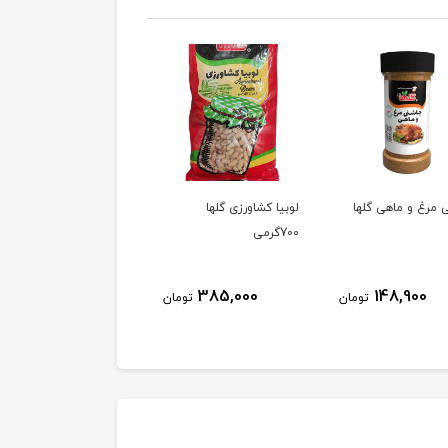
 مرغ و ماهی گلها
لوبیا کشاورزی گلها
دال عدس 700گرمی
700گرمی
سلفون گلها
196,400
385,000
148,900
تومان
تومان
توم