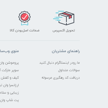
تحویل اکسپرس
ضمانت اصل‌بودن کالا
راهنمای مشتریان
منوی وب‌سا
ما رودر اینستاگرام دنبال کنید
پروموشن وان 
سوالات متداول
سوپر مارکت آن
دریافت کد رهگیری مرسوله
کیف و کفش وا
ارزانسرا وان ت
زیبایی و سلام
پت شاپ وان ت