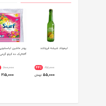
رو لوبیا چیتی با سس
لیموناد شیشه فروتلند
پودر ماشین لباسشویی
‌فرنگی بیژن 380گرمی
surfپک ده کیلو گرمی
600,000
44٪
97,000
6٪
179,900
215,000
55,000
169,900
تومان
تومان