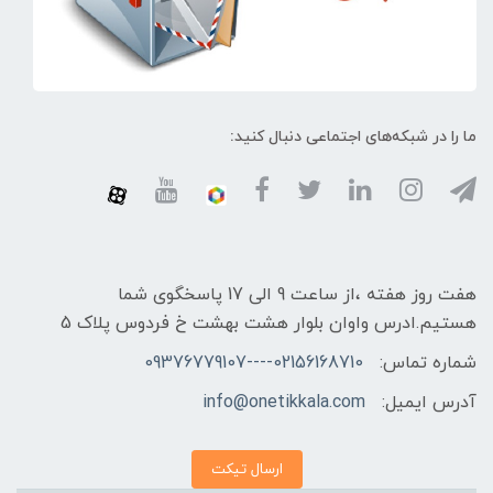
ما را در شبکه‌های اجتماعی دنبال کنید:
هفت روز هفته ،از ساعت 9 الی 17 پاسخگوی شما
هستیم.ادرس واوان بلوار هشت بهشت خ فردوس پلاک 5
شماره تماس:
02156168710----09376779107
آدرس ایمیل:
info@onetikkala.com
ارسال تیکت