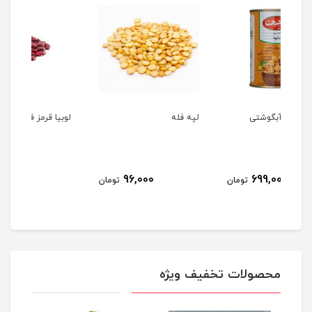
لپه فله
لوبیا قرمز فله
نخود
102,000
96,000
مان
تومان
تومان
محصولات تخفیف ویژه