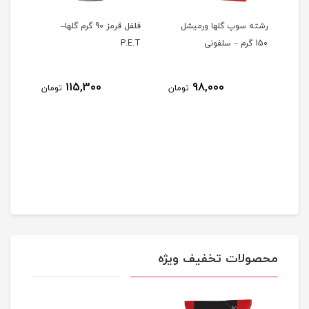
ا –
رشته سوپ گلها ورمیشل
فلفل قرمز 90 گرم گلها–
خوشب
150 گرم – سلفونی
P.E.T
لیتر
2
115,300
98,000
تومان
تومان
مان
محصولات تخفیف ویژه