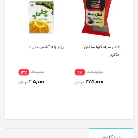
س
فلفل سیاه گلها سلفون
پودر ژله آناناس جلی د
اسپری
۵۰گرم
13٪
40,000
1٪
277,150
6٪
35,000
275,000
ومان
تومان
تومان
دیدگاه‌ها