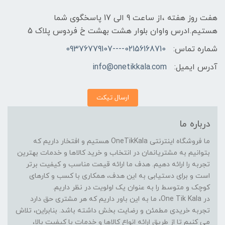
هفت روز هفته ،از ساعت 9 الی 17 پاسخگوی شما
هستیم.ادرس واوان بلوار هشت بهشت خ فردوس پلاک 5
شماره تماس:
02156168710----09376779107
آدرس ایمیل:
info@onetikkala.com
ارسال تیکت
درباره ما
ما فروشگاه اینترنتی OneTikKala هستیم و افتخار داریم که
بتوانیم به مشتریانمان در انتخاب و خرید کالاها و خدمات بهترین
تجربه را ارائه دهیم. هدف ما ارائه قیمت مناسب و کیفیت برتر
است و برای دستیابی به این هدف، همکاری با کسب و کارهای
کوچک و متوسط را به عنوان یک اولویت در نظر داریم.
در One Tik Kala، ما به این باور داریم که هر مشتری حق دارد
تجربه خریدی مطمئن و رضایت بخش داشته باشد. بنابراین، تلاش
می کنیم تا از طریق ارائه انواع کالاها و خدمات با کیفیت بالا،