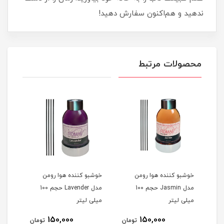
ندهید و هم‌اکنون سفارش دهید!
محصولات مرتبط
خوشبو کننده هوا رومن
خوشبو کننده هوا رومن
خوشب
م 100
مدل Jasmin حجم 100
مدل Lavender حجم 100
میلی لیتر
میلی لیتر
میلی
150,000
150,000
مان
تومان
تومان