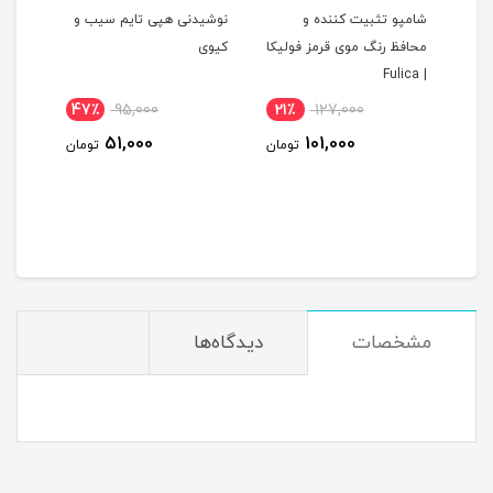
شامپو تثبیت کننده و
نوشیدنی هپی تایم سیب و
فلفل قرم
محافظ رنگ موی قرمز فولیکا
کیوی
| Fulica
47٪
95,000
21٪
127,000
2٪
51,000
101,000
ومان
تومان
تومان
مشخصات
دیدگاه‌ها