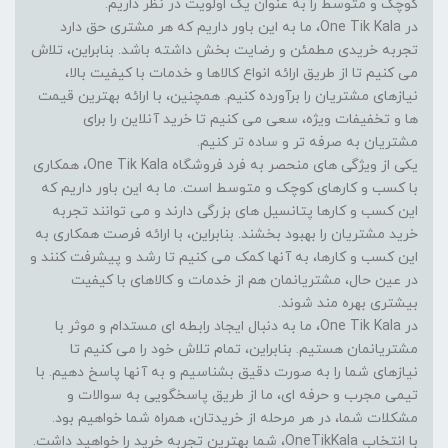
کوچک و متوسط را به عنوان یک اولویت در نظر داریم.
در One Tik Kala، ما به این باور داریم که هر مشتری حق دارد
تجربه خریدی مطمئن و رضایت بخش داشته باشد. بنابراین، تلاش
می کنیم تا از طریق ارائه انواع کالاها و خدمات با کیفیت بالا،
نیازهای مشتریان را برآورده کنیم. همچنین، با ارائه بهترین قیمت
ها و تخفیفات ویژه، سعی می کنیم تا خرید آنلاین را برای
مشتریان به صرفه تر و ساده تر کنیم.
یکی از ویژگی های منحصر به فرد فروشگاه One Tik Kala، همکاری
با کسب و کارهای کوچک و متوسط است. ما به این باور داریم که
این کسب و کارها پتانسیل های بزرگی دارند و می توانند تجربه
خرید مشتریان را بهبود بخشند. بنابراین، با ارائه فرصت همکاری به
این کسب و کارها، به آنها کمک می کنیم تا رشد و پیشرفت کنند و
در عین حال، مشتریانمان هم از خدمات و کالاهای با کیفیت
بیشتری بهره مند شوند.
در One Tik Kala، ما به دنبال ایجاد رابطه ای مستدام و موثر با
مشتریانمان هستیم. بنابراین، تمام تلاش خود را می کنیم تا
نیازهای شما را به صورت دقیق بشناسیم و به آنها پاسخ دهیم. با
تیمی مجرب و حرفه ای، ما از طریق پاسخگویی به سوالات و
مشکلات شما، در هر مرحله از خریدتان، همراه شما خواهیم بود.
با انتخاب OneTikKala، شما بهترین تجربه خرید را خواهید داشت.