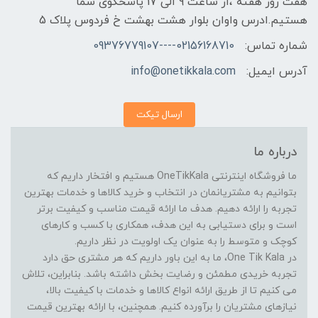
هفت روز هفته ،از ساعت 9 الی 17 پاسخگوی شما
هستیم.ادرس واوان بلوار هشت بهشت خ فردوس پلاک 5
شماره تماس:
02156168710----09376779107
آدرس ایمیل:
info@onetikkala.com
ارسال تیکت
درباره ما
ما فروشگاه اینترنتی OneTikKala هستیم و افتخار داریم که
بتوانیم به مشتریانمان در انتخاب و خرید کالاها و خدمات بهترین
تجربه را ارائه دهیم. هدف ما ارائه قیمت مناسب و کیفیت برتر
است و برای دستیابی به این هدف، همکاری با کسب و کارهای
کوچک و متوسط را به عنوان یک اولویت در نظر داریم.
در One Tik Kala، ما به این باور داریم که هر مشتری حق دارد
تجربه خریدی مطمئن و رضایت بخش داشته باشد. بنابراین، تلاش
می کنیم تا از طریق ارائه انواع کالاها و خدمات با کیفیت بالا،
نیازهای مشتریان را برآورده کنیم. همچنین، با ارائه بهترین قیمت