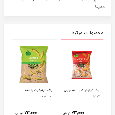
دهید!
محصولات مرتبط
پاف کینوفیت با طعم چیلی
پاف کینوفیت با طعم
پاف 
کینوا
سبزیجات
بارب
73,000
73,000
مان
تومان
تومان