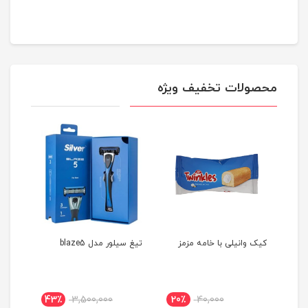
محصولات تخفیف ویژه
1
کیک وانیلی با خامه مزمز
تیغ سیلور مدل blaze5
بستنی
43٪
3,500,000
20٪
40,000
10