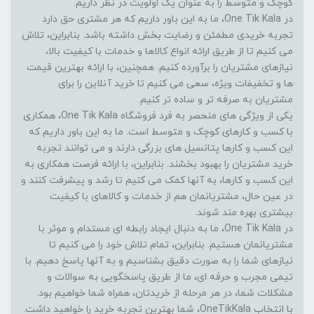
کوچک و متوسط را به عنوان یک اولویت در نظر داریم.
در One Tik Kala، ما به این باور داریم که هر مشتری حق دارد
تجربه خریدی مطمئن و رضایت بخش داشته باشد. بنابراین، تلاش
می کنیم تا از طریق ارائه انواع کالاها و خدمات با کیفیت بالا،
نیازهای مشتریان را برآورده کنیم. همچنین، با ارائه بهترین قیمت
ها و تخفیفات ویژه، سعی می کنیم تا خرید آنلاین را برای
مشتریان به صرفه تر و ساده تر کنیم.
یکی از ویژگی های منحصر به فرد فروشگاه One Tik Kala، همکاری
با کسب و کارهای کوچک و متوسط است. ما به این باور داریم که
این کسب و کارها پتانسیل های بزرگی دارند و می توانند تجربه
خرید مشتریان را بهبود بخشند. بنابراین، با ارائه فرصت همکاری به
این کسب و کارها، به آنها کمک می کنیم تا رشد و پیشرفت کنند و
در عین حال، مشتریانمان هم از خدمات و کالاهای با کیفیت
بیشتری بهره مند شوند.
در One Tik Kala، ما به دنبال ایجاد رابطه ای مستدام و موثر با
مشتریانمان هستیم. بنابراین، تمام تلاش خود را می کنیم تا
نیازهای شما را به صورت دقیق بشناسیم و به آنها پاسخ دهیم. با
تیمی مجرب و حرفه ای، ما از طریق پاسخگویی به سوالات و
مشکلات شما، در هر مرحله از خریدتان، همراه شما خواهیم بود.
با انتخاب OneTikKala، شما بهترین تجربه خرید را خواهید داشت.