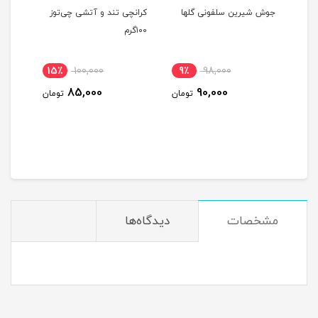
ا
جوش شیرین سلفونی گلها
کرانچی تند و آتشی چی‌توز
اسپری
۱۰۰گرم
RICCI
15٪
100,000
9٪
98,000
13
85,000
90,000
ومان
تومان
تومان
مشخصات
دیدگاه‌ها