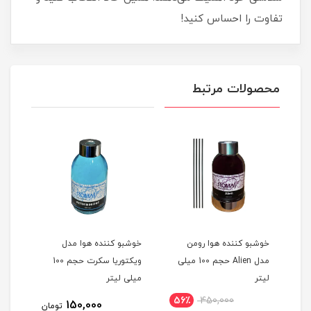
تفاوت را احساس کنید!
محصولات مرتبط
خوشبو کننده هوا رومن
خوشبو کننده هوا مدل
خوشب
مدل Alien حجم 100 میلی
ویکتوریا سکرت حجم 100
لیتر
میلی لیتر
میلی
56٪
450,000
150,000
مان
تومان