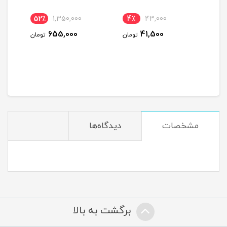
52٪
1,350,000
4٪
43,000
10
655,000
41,500
ومان
تومان
تومان
مشخصات
دیدگاه‌ها
برگشت به بالا