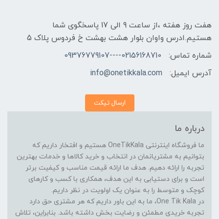
هفت روز هفته ،از ساعت 9 الی 17 پاسخگوی شما
هستیم.ادرس واوان بلوار هشت بهشت خ فردوس پلاک 5
شماره تماس:
02156168710----09376779107
آدرس ایمیل:
info@onetikkala.com
ارسال تیکت
درباره ما
ما فروشگاه اینترنتی OneTikKala هستیم و افتخار داریم که
بتوانیم به مشتریانمان در انتخاب و خرید کالاها و خدمات بهترین
تجربه را ارائه دهیم. هدف ما ارائه قیمت مناسب و کیفیت برتر
است و برای دستیابی به این هدف، همکاری با کسب و کارهای
کوچک و متوسط را به عنوان یک اولویت در نظر داریم.
در One Tik Kala، ما به این باور داریم که هر مشتری حق دارد
تجربه خریدی مطمئن و رضایت بخش داشته باشد. بنابراین، تلاش