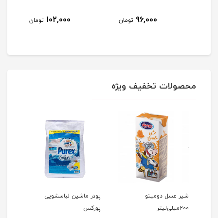
9
102,000
96,000
تومان
تومان
مان
محصولات تخفیف ویژه
وست
شیر عسل دومینو
پودر ماشین لباسشویی
کرم ک
۲۰۰میلی‌لیتر
پورکس
18عددی