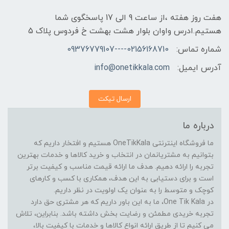
هفت روز هفته ،از ساعت 9 الی 17 پاسخگوی شما
هستیم.ادرس واوان بلوار هشت بهشت خ فردوس پلاک 5
شماره تماس:
02156168710----09376779107
آدرس ایمیل:
info@onetikkala.com
ارسال تیکت
درباره ما
ما فروشگاه اینترنتی OneTikKala هستیم و افتخار داریم که
بتوانیم به مشتریانمان در انتخاب و خرید کالاها و خدمات بهترین
تجربه را ارائه دهیم. هدف ما ارائه قیمت مناسب و کیفیت برتر
است و برای دستیابی به این هدف، همکاری با کسب و کارهای
کوچک و متوسط را به عنوان یک اولویت در نظر داریم.
در One Tik Kala، ما به این باور داریم که هر مشتری حق دارد
تجربه خریدی مطمئن و رضایت بخش داشته باشد. بنابراین، تلاش
می کنیم تا از طریق ارائه انواع کالاها و خدمات با کیفیت بالا،