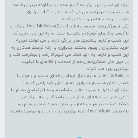
نیازهای مشتریان را برآورده کنیم. همچنین، با ارائه بهترین قیمت
ها و تخفیفات ویژه، سعی می کنیم تا خرید آنلاین را برای
مشتریان به صرفه تر و ساده تر کنیم.
یکی از ویژگی های منحصر به فرد فروشگاه One Tik Kala، همکاری
با کسب و کارهای کوچک و متوسط است. ما به این باور داریم که
این کسب و کارها پتانسیل های بزرگی دارند و می توانند تجربه
خرید مشتریان را بهبود بخشند. بنابراین، با ارائه فرصت همکاری به
این کسب و کارها، به آنها کمک می کنیم تا رشد و پیشرفت کنند و
در عین حال، مشتریانمان هم از خدمات و کالاهای با کیفیت
بیشتری بهره مند شوند.
در One Tik Kala، ما به دنبال ایجاد رابطه ای مستدام و موثر با
مشتریانمان هستیم. بنابراین، تمام تلاش خود را می کنیم تا
نیازهای شما را به صورت دقیق بشناسیم و به آنها پاسخ دهیم. با
تیمی مجرب و حرفه ای، ما از طریق پاسخگویی به سوالات و
مشکلات شما، در هر مرحله از خریدتان، همراه شما خواهیم بود.
با انتخاب OneTikKala، شما بهترین تجربه خرید را خواهید داشت.