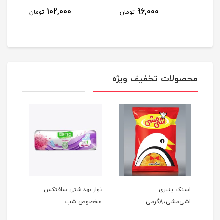
102,000
96,000
مان
تومان
تومان
محصولات تخفیف ویژه
اسنک پنیری
نوار بهداشتی سافتکس
مربای
اشی‌مشی80گرمی
مخصوص شب