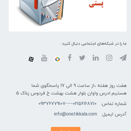
ما را در شبکه‌های اجتماعی دنبال کنید:
هفت روز هفته ،از ساعت 9 الی 17 پاسخگوی شما
هستیم.ادرس واوان بلوار هشت بهشت خ فردوس پلاک 5
شماره تماس:
02156168710----09376779107
آدرس ایمیل:
info@onetikkala.com