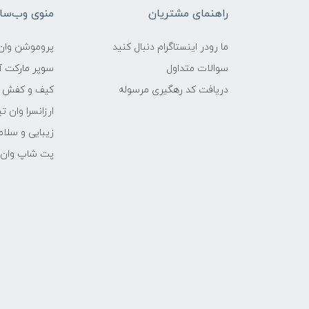
راهنمای مشتریان
منوی وب‌سا
ما رودر اینستاگرام دنبال کنید
پروموشن وان 
سوالات متداول
سوپر مارکت آن
دریافت کد رهگیری مرسوله
کیف و کفش وا
ارزانسرا وان ت
زیبایی و سلام
پت شاپ وان ت