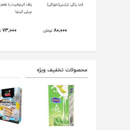
ر گلپر پت گلها
قند رنگی تزئینی(خوراکی)
پاف کینوفیت با طعم
چیلی کینوا
73,000
80,000
73,300
تومان
تومان
ت
محصولات تخفیف ویژه