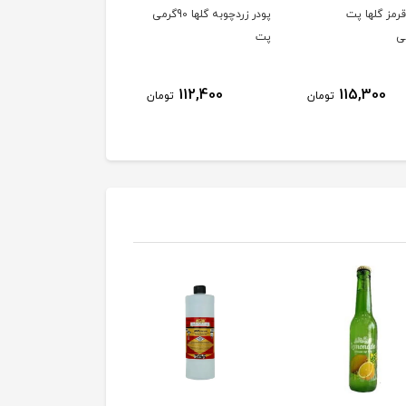
رمز گلها پت
پودر زردچوبه گلها 90گرمی
چاشنی مرغ و ماهی گلها
پت
148,900
112,400
115,300
تومان
تومان
توم