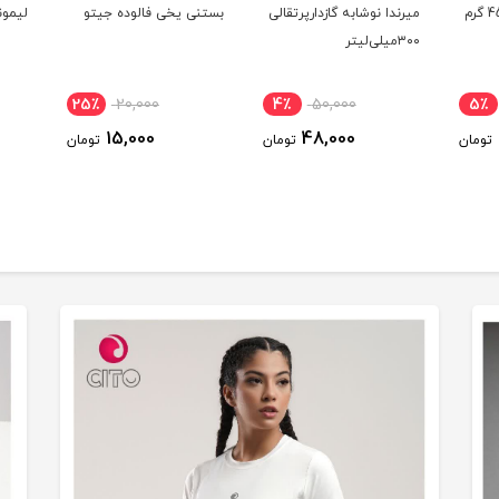
پودر کیک نارگیلی 450 گرم
میرندا نوشابه گازدارپرتقالی
بستنی یخی فالوده جیتو
لیمونا
۳۰۰میلی‌لیتر
25٪
20,000
4٪
50,000
5٪
15,000
48,000
تومان
تومان
تومان