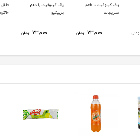
پاف کینوفیت با طعم
پاف کینوفیت با طعم
فلفل ق
سبزیجات
باربیکیو
90گرمی
73,000
73,000
ومان
تومان
تومان