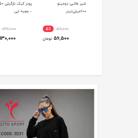
 قرمز‌سمیه 470گرمی
شیر طالبی دومینو
۲۰۰میلی‌لیتر
– جعبه ایی
136,000
5٪
59,000
45٪
82,200
130,000
56,500
46,000
تومان
تومان