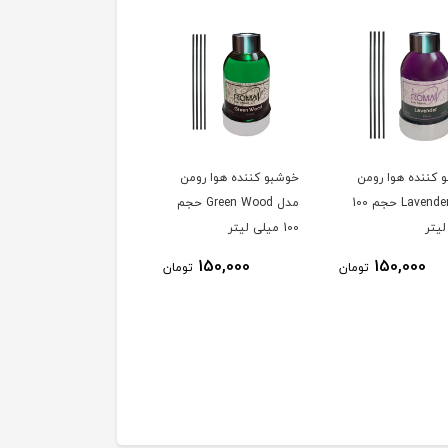
 کننده هوا رومن
خوشبو کننده هوا رومن
آرد ذرت200 گرم جعبه
مدل Lavender حجم 100
مدل Green Wood حجم
لیتر
100 میلی لیتر
5٪
49,600
150,000
150,000
تومان
تومان
47,500
توم