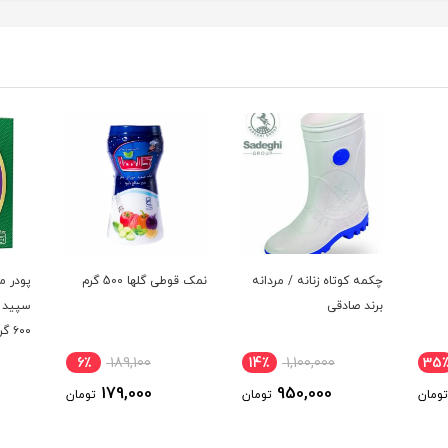
چکمه کوتاه زنانه / مردانه
نمک قوطی گلها 500 گرم
پودر م
برند صادقی
سپید م
۶۰۰ گرم
6٪
189,100
14٪
1,100,000
35
179,000
950,000
تومان
تومان
تومان