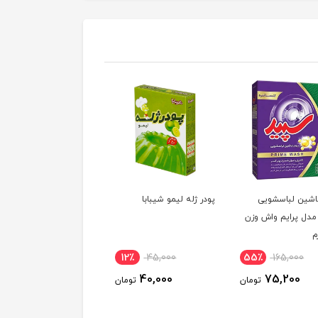
اشین لباسشویی
پودر ژله لیمو شیبابا
نوشیدنی هپی تایم هلو
دل پرایم واش وزن
3٪
95,000
12٪
45,000
55٪
165,000
55,000
40,000
75,200
تومان
تومان
توم