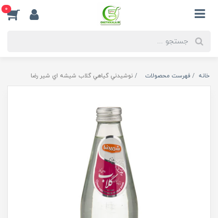
0
خانه
فهرست محصولات
نوشيدني گياهي گلاب شيشه اي شير رضا