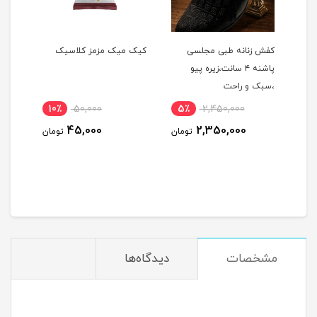
کفش زنانه طبی مجلسی
کیک میک مزمز کلاسیک
پاشنه ۴ سانت،زیره پیو
10کیلو گرمی
،سبک و راحت
10٪
50,000
5٪
2,450,000
71
45,000
2,350,000
ومان
تومان
تومان
مشخصات
دیدگاه‌ها