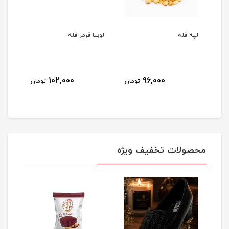
لپه فله
لوبیا قرمز فله
نخود
102,000
96,000
مان
تومان
تومان
محصولات تخفیف ویژه