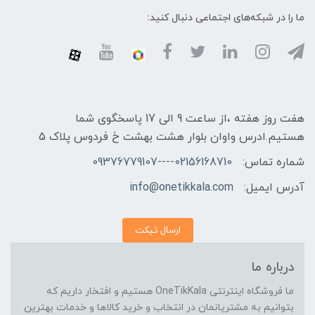
ما را در شبکه‌های اجتماعی دنبال کنید:
هفت روز هفته ،از ساعت 9 الی 17 پاسخگوی شما
هستیم.ادرس واوان بلوار هشت بهشت خ فردوس پلاک 5
شماره تماس:
02156168710----09376779107
آدرس ایمیل:
info@onetikkala.com
ارسال تیکت
درباره ما
ما فروشگاه اینترنتی OneTikKala هستیم و افتخار داریم که
بتوانیم به مشتریانمان در انتخاب و خرید کالاها و خدمات بهترین