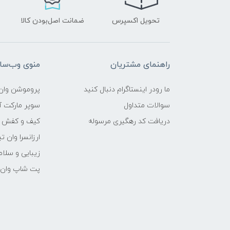
تحویل اکسپرس
ضمانت اصل‌بودن کالا
راهنمای مشتریان
منوی وب‌سا
ما رودر اینستاگرام دنبال کنید
پروموشن وان 
سوالات متداول
سوپر مارکت آن
دریافت کد رهگیری مرسوله
کیف و کفش وا
ارزانسرا وان ت
زیبایی و سلام
پت شاپ وان ت