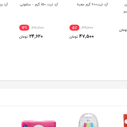
ن
آرد ذرت200 گرم جعبه
آرد ذرت 150 گرم – سلفونی
آرد برنج 120 گرم
Gre حجم
12٪
27,700
5٪
49,600
ومان
24,620
47,500
تومان
تومان