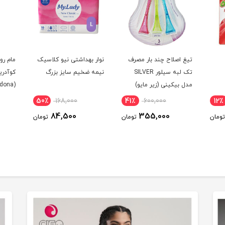
تیغ اصلاح چند بار مصرف
نوار بهداشتی نیو کلاسیک
مام رو
تک لبه سیلور SILVER
نیمه ضخیم سایز بزرگ
مدل بيکينی (زیر مایو)
(dona)
B'kini مجموعه 3 عددی
50٪
168,000
41٪
600,000
12٪
84,500
355,000
تومان
تومان
تومان