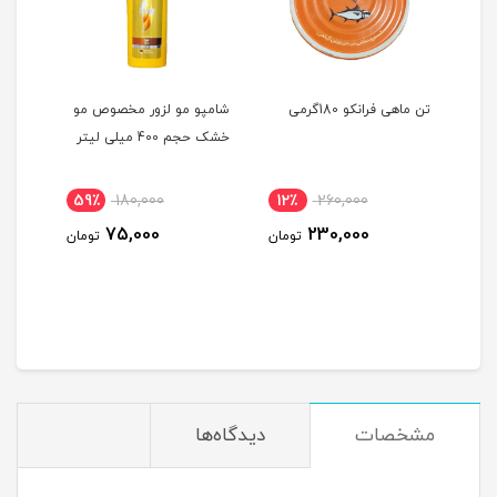
تن ماهی فرانکو 180گرمی
شامپو مو لزور مخصوص مو
پودر 
خشک حجم 400 میلی لیتر
59٪
180,000
12٪
260,000
91
75,000
230,000
ومان
تومان
تومان
مشخصات
دیدگاه‌ها