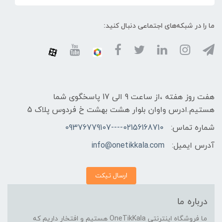
ما را در شبکه‌های اجتماعی دنبال کنید:
هفت روز هفته ،از ساعت 9 الی 17 پاسخگوی شما
هستیم.ادرس واوان بلوار هشت بهشت خ فردوس پلاک 5
شماره تماس:
02156168710----09376779107
آدرس ایمیل:
info@onetikkala.com
ارسال تیکت
درباره ما
ما فروشگاه اینترنتی OneTikKala هستیم و افتخار داریم که