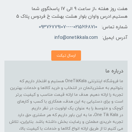
هفت روز هفته ،از ساعت 9 الی 17 پاسخگوی شما
هستیم.ادرس واوان بلوار هشت بهشت خ فردوس پلاک 5
شماره تماس:
02156168710----09376779107
آدرس ایمیل:
info@onetikkala.com
ارسال تیکت
درباره ما
ما فروشگاه اینترنتی OneTikKala هستیم و افتخار داریم که
بتوانیم به مشتریانمان در انتخاب و خرید کالاها و خدمات بهترین
تجربه را ارائه دهیم. هدف ما ارائه قیمت مناسب و کیفیت برتر
است و برای دستیابی به این هدف، همکاری با کسب و کارهای
کوچک و متوسط را به عنوان یک اولویت در نظر داریم.
در One Tik Kala، ما به این باور داریم که هر مشتری حق دارد
تجربه خریدی مطمئن و رضایت بخش داشته باشد. بنابراین، تلاش
می کنیم تا از طریق ارائه انواع کالاها و خدمات با کیفیت بالا،