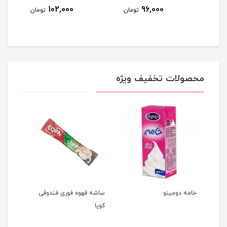
102,000
96,000
مان
تومان
تومان
محصولات تخفیف ویژه
های
خامه دومینو
ساشه قهوه فوری فندوقی
آبمیو
م
کوپا