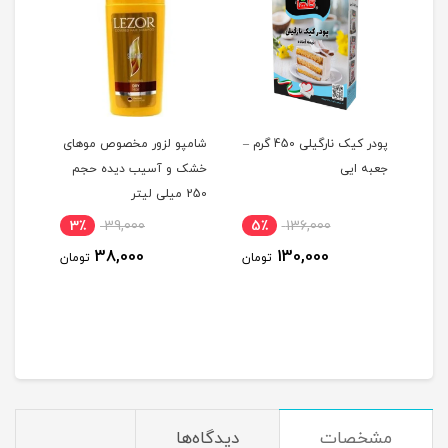
پودر کیک نارگیلی 450 گرم –
شامپو لزور مخصوص موهای
عصاره
جعبه ایی
خشک و آسیب دیده حجم
8عددی
250 میلی لیتر
3٪
39,000
5٪
136,000
5
38,000
130,000
ومان
تومان
تومان
مشخصات
دیدگاه‌ها