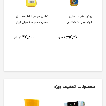
ژن
روغن غنچه +حاوی
شامپو مو بچه لطیفه مدل
نایل
توکوفرول 1620خالص
عسلی حجم 200 میلی لیتر
فروش
2
44,800
694,270
تومان
تومان
مان
محصولات تخفیف ویژه