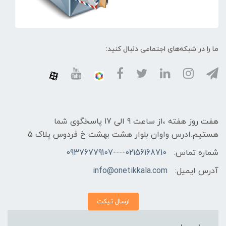
ما را در شبکه‌های اجتماعی دنبال کنید:
هفت روز هفته ،از ساعت 9 الی 17 پاسخگوی شما
هستیم.ادرس واوان بلوار هشت بهشت خ فردوس پلاک 5
شماره تماس:
02156168710----09376779107
آدرس ایمیل:
info@onetikkala.com
ارسال تیکت