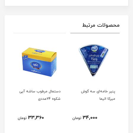
محصولات مرتبط
پنیر خامه‌ای سه گوش
دستمال مرطوب ساشه آیی
بستن
میرکا الیما
شکوه 24عددی
33,360
34,000
مان
تومان
تومان