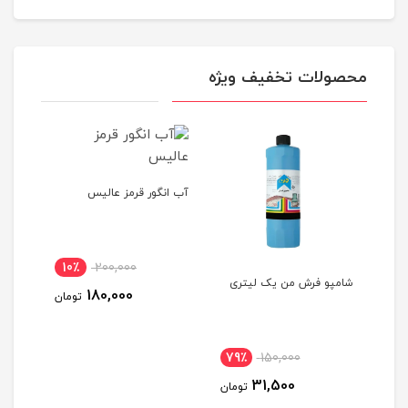
محصولات تخفیف ویژه
آب انگور قرمز عالیس
10٪
200,000
شامپو فرش من یک لیتری
تن ماهی
180,000
تومان
 حجم 500 میلی
79٪
150,000
54
31,500
ومان
تومان