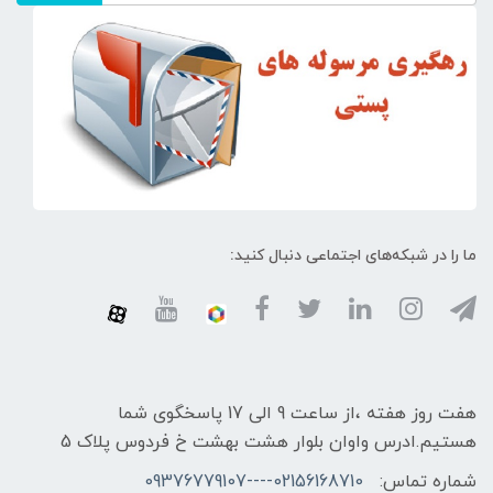
ما را در شبکه‌های اجتماعی دنبال کنید:
هفت روز هفته ،از ساعت 9 الی 17 پاسخگوی شما
هستیم.ادرس واوان بلوار هشت بهشت خ فردوس پلاک 5
شماره تماس:
02156168710----09376779107