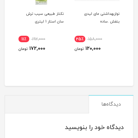
یت
نواربهداشتی مای لیدی
نکتار طبیعی سیب ترش
ساشه 
بنفش .ساده
سان استار 1 لیتری
کوپا
11٪
192,000
25٪
158,000
36
172,000
120,000
ومان
تومان
تومان
دیدگاه‌ها
دیدگاه خود را بنویسید