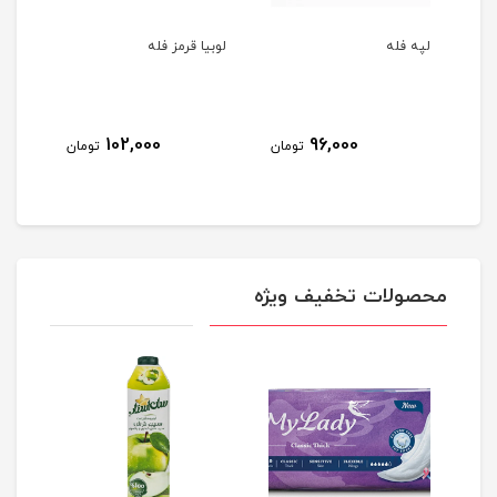
لپه فله
لوبیا قرمز فله
نخود
102,000
96,000
مان
تومان
تومان
محصولات تخفیف ویژه